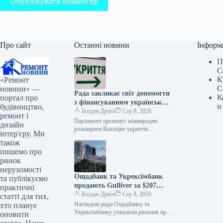
Опублікувати коментар
Про сайт
Останні новини
Інформ
П
С
К
«Ремонт
С
новини» —
Рада закликає світ допомогти
К
портал про
з фінансуванням українських
и
будівництво,
укриттів
Богдан Дрига
Сер 8, 2026
ремонт і
Парламент пропонує міжнародно
дизайн
розширити Коаліцію укриттів
інтер'єру. Ми
цивільного захисту для прискорення
також
будівництва та модернізації захисних
пишемо про
споруд в Україні. До Верховної Ради…
ринок
нерухомості
Ощадбанк та Укрексімбанк
та публікуємо
продають Gulliver за $207
практичні
мільйонів
Богдан Дрига
Сер 8, 2026
статті для тих,
Наглядові ради Ощадбанку та
хто планує
Укрексімбанку ухвалили рішення про
оновити
продаж багатофункціонального