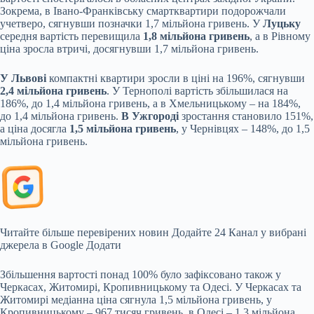
Зокрема, в Івано-Франківську смартквартири подорожчали
учетверо, сягнувши позначки 1,7 мільйона гривень. У
Луцьку
середня вартість перевищила
1,8 мільйона гривень
, а в Рівному
ціна зросла втричі, досягнувши 1,7 мільйона гривень.
У Львові
компактні квартири зросли в ціні на 196%, сягнувши
2,4 мільйона гривень
. У Тернополі вартість збільшилася на
186%, до 1,4 мільйона гривень, а в Хмельницькому – на 184%,
до 1,4 мільйона гривень.
В Ужгороді
зростання становило 151%,
а ціна досягла
1,5 мільйона гривень
, у Чернівцях – 148%, до 1,5
мільйона гривень.
Читайте більше перевірених новин
Додайте 24 Канал у вибрані
джерела в Google
Додати
Збільшення вартості понад 100% було зафіксовано також у
Черкасах, Житомирі, Кропивницькому та Одесі. У Черкасах та
Житомирі медіанна ціна сягнула 1,5 мільйона гривень, у
Кропивницькому – 967 тисяч гривень, в Одесі – 1,3 мільйона