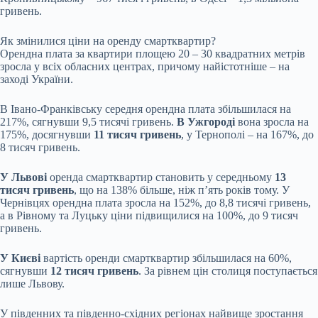
гривень.
Як змінилися ціни на оренду смартквартир?
Орендна плата за квартири площею 20 – 30 квадратних метрів
зросла у всіх обласних центрах, причому найістотніше – на
заході України.
В Івано-Франківську середня орендна плата збільшилася на
217%, сягнувши 9,5 тисячі гривень.
В Ужгороді
вона зросла на
175%, досягнувши
11 тисяч гривень
, у Тернополі – на 167%, до
8 тисяч гривень.
У Львові
оренда смартквартир становить у середньому
13
тисяч гривень
, що на 138% більше, ніж п’ять років тому. У
Чернівцях орендна плата зросла на 152%, до 8,8 тисячі гривень,
а в Рівному та Луцьку ціни підвищилися на 100%, до 9 тисяч
гривень.
У Києві
вартість оренди смартквартир збільшилася на 60%,
сягнувши
12 тисяч гривень
. За рівнем цін столиця поступається
лише Львову.
У південних та південно-східних регіонах найвище зростання