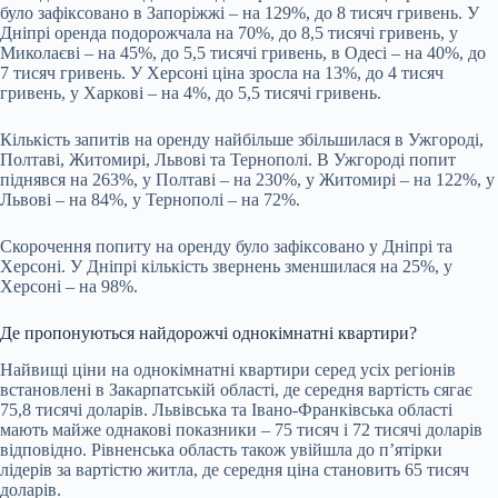
було зафіксовано в Запоріжжі – на 129%, до 8 тисяч гривень. У
Дніпрі оренда подорожчала на 70%, до 8,5 тисячі гривень, у
Миколаєві – на 45%, до 5,5 тисячі гривень, в Одесі – на 40%, до
7 тисяч гривень. У Херсоні ціна зросла на 13%, до 4 тисяч
гривень, у Харкові – на 4%, до 5,5 тисячі гривень.
Кількість запитів на оренду найбільше збільшилася в Ужгороді,
Полтаві, Житомирі, Львові та Тернополі. В Ужгороді попит
піднявся на 263%, у Полтаві – на 230%, у Житомирі – на 122%, у
Львові – на 84%, у Тернополі – на 72%.
Скорочення попиту на оренду було зафіксовано у Дніпрі та
Херсоні. У Дніпрі кількість звернень зменшилася на 25%, у
Херсоні – на 98%.
Де пропонуються найдорожчі однокімнатні квартири?
Найвищі ціни на однокімнатні квартири серед усіх регіонів
встановлені в Закарпатській області, де середня вартість сягає
75,8 тисячі доларів. Львівська та Івано-Франківська області
мають майже однакові показники – 75 тисяч і 72 тисячі доларів
відповідно. Рівненська область також увійшла до п’ятірки
лідерів за вартістю житла, де середня ціна становить 65 тисяч
доларів.