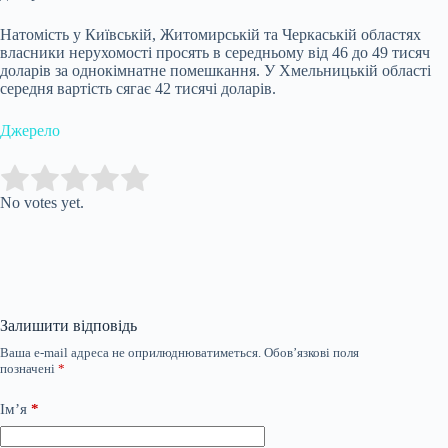
Натомість у Київській, Житомирській та Черкаській областях
власники нерухомості просять в середньому від 46 до 49 тисяч
доларів за однокімнатне помешкання. У Хмельницькій області
середня вартість сягає 42 тисячі доларів.
Джерело
Submit Rating
Rate this item:
No votes yet.
Залишити відповідь
Ваша e-mail адреса не оприлюднюватиметься.
Обов’язкові поля
позначені
*
Ім’я
*