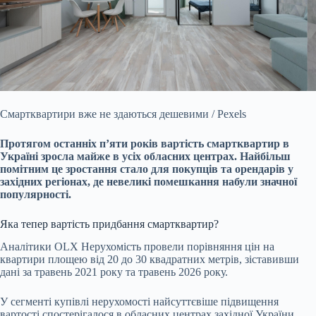
Смартквартири вже не здаються дешевими / Pexels
Протягом останніх п’яти років вартість смартквартир в
Україні зросла майже в усіх обласних центрах. Найбільш
помітним це
зростання стало для покупців та орендарів у
західних регіонах, де невеликі помешкання набули значної
популярності.
Яка тепер вартість придбання смартквартир?
Аналітики OLX Нерухомість провели порівняння цін на
квартири площею від 20 до 30 квадратних метрів, зіставивши
дані за травень 2021 року та травень 2026 року.
У сегменті купівлі нерухомості найсуттєвіше підвищення
вартості спостерігалося в обласних центрах західної України.