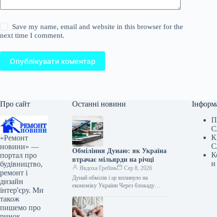
Save my name, email and website in this browser for the
next time I comment.
Опублікувати коментар
Про сайт
Останні новини
Інформ
П
С
К
«Ремонт
С
новини» —
Обміління Дунаю: як Україна
К
портал про
втрачає мільярди на річці
и
будівництво,
Явдоха Гребінь
Сер 8, 2026
ремонт і
Дунай обмілів і це вплинуло на
дизайн
економіку України Через блокаду
інтер'єру. Ми
Росією українських чорноморських
також
портів судноплавство на Дунаї з
пишемо про
резервного маршруту…
ринок