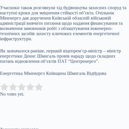
Учасники також розглянули хід будівництва захисних споруд та
наступні кроки для зміцнення стійкості об’єкта. Очільник
Міненерго дав доручення Київській обласній військовій
адміністрації вивчити питання щодо надання фінансування та
визначення замовників робіт з облаштування інженерно-
технічних засобів захисту ключових елементів енергетичної
інфраструктури.
Як зазначалося раніше, перший віцепрем’єр-міністр – міністр
енергетики Денис Шмигаль провів нараду щодо складних
питань відновлення об’єктів ПАТ “Центренерго”.
Енергетика Міненерго Київщина Шмигаль Відбудова
Submit Rating
Rate this item:
No votes yet.