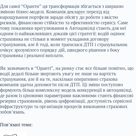
Для самої “Оранти” ця трансформація збігається з ширшою
зміною бізнес-моделі. Компанія декларує перехід від
нарощування портфеля заради обсягу до роботи з якістю
ризиків, фінансовою стійкістю та ефективністю сервісу. Саме
тому показники врегулювання в Автоцивілці стають для неї
одним із найважливіших доказів цієї стратегії: водій оцінює
страховика не стільки в момент укладання договору
страхування, але й тоді, коли трапилася ДТП і страхувальник
очікує зрозумілого порядку дій, швидкого рішення з боку
страховика і реальної виплати.
Як зазначають в “Оранті”, на ринку стає все більше помітно, що
водії дедалі більше звертають увагу не лише на вартість
страхування, але й на те, наскільки оперативно страхова
компанія здатна допомогти після ДТП. Ці зміни поступово
формують більш комплексну модель конкуренції в автоцивілці,
де разом із ціновими параметрами важливими стають фінансові
резерви страховиків, рівень цифровізації, доступність сервісної
інфраструктури та організація процесів виконання страхових
зобов’язань.
Повʼязані теми: