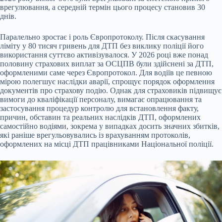
врегулювання, а середній термін цього процесу становив 30
днів.
Паралельно зростає і роль Європротоколу. Після скасування
ліміту у 80 тисяч гривень для ДТП без виклику поліції його
використання суттєво активізувалося. У 2026 році вже понад
половину страхових виплат за ОСЦПВ були здійснені за ДТП,
оформленими саме через Європротокол. Для водіїв це певною
мірою полегшує наслідки аварії, спрощує порядок оформлення
документів про страхову подію. Однак для страховиків підвищує
вимоги до кваліфікації персоналу, вимагає опрацювання та
застосування процедур контролю для встановлення факту,
причин, обставин та реальних наслідків ДТП, оформлених
самостійно водіями, зокрема у випадках досить значних збитків,
які раніше врегульовувались із врахуванням протоколів,
оформлених на місці ДТП працівниками Національної поліції.