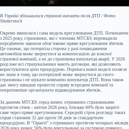
В Україні збільшилися страхові виплати після ДТП / Фото
Shutterstock
Окремо змінилася і сама модель врегулювання ДТП. Починаючи
з 2025 року, страховики, які є членами МТСБУ, впровадили
передбачене законом обов’язкове пряме врегулювання збитків.
Це означає, що потерпіла сторона у разі пошкодження
автомобіля може звернутися за компенсацією до власної
страхової компанії, а не до страховика винуватця аварії. У 2026
році вже всі страхувальники мають договори, які дозволяють
користуватися цією процедурою. Перевага нової моделі полягає
не лише в тому, що потерпілий може звернутися до свого
страховика і не шукати компанію винуватця ДТП. Вона також
дає змогу швидше провести справу всередині компанії та
оперативніше організувати відшкодування збитків.
За даними МТСБУ, серед вимог, отриманих страховиками
протягом січня – квітня 2026 року, близько 60% були закриті
саме через пряме врегулювання. Середній строк розгляду таких
справ становив 32 дні проти 58 днів за стандартною
процедурою. В “Оранті” з отриманих протягом чотирьох місяців
2026 року вимог 56% були врегульовані за системою прямого