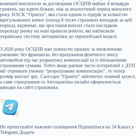
компанії виплатили за договорами ОСЦПВ майже 4 мільярди
гривень, що вдвічі більше, ніж за аналогічний період минулого
року. НАСК “Оранта”, яка стала одним із лідерів за кількістю
врегульованих вимог (понад 8 тисяч страхових випадків за цей
період), відзначає, що зростання виплат стало наслідком
переходу ринку на нові правила роботи, які наблизили
українську систему автоцивілки до європейської моделі.
З 2026 року ОСЦПВ вже повністю працює за оновленими
умовами: без франшизи, без врахування фізичного зносу
автомобіля під час розрахунку компенсації та із збільшеними
страховими сумами. Тобто якщо раніше часто потерпілий у ДТП
міг отримати умовну “розрахункову компенсацію”, то тепер
розмір виплат зріс. Сьогодні “Оранта” забезпечує повний захист,
а саме страхування та Автоцивілка онлайн оформлюється
швидко на сайті страховика.
Не пропускайте важливі сповіщення
Підпишіться на 24 Канал у
Telegram
Додати