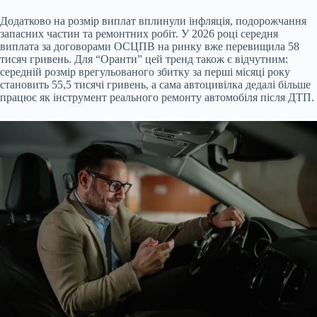
Додатково на розмір виплат вплинули інфляція, подорожчання
запасних частин та ремонтних робіт. У 2026 році середня
виплата за договорами ОСЦПВ на ринку вже перевищила 58
тисяч гривень. Для “Оранти” цей тренд також є відчутним:
середній розмір врегульованого збитку за перші місяці року
становить 55,5 тисячі гривень, а сама автоцивілка дедалі більше
працює як інструмент реального ремонту автомобіля після ДТП.