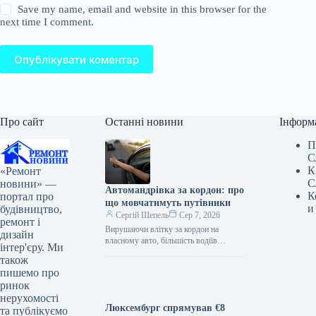
Save my name, email and website in this browser for the
next time I comment.
Опублікувати коментар
Про сайт
Останні новини
Інформ
П
С
К
«Ремонт
С
новини» —
Автомандрівка за кордон: про
К
портал про
що мовчатимуть путівники
и
будівництво,
Сергій Шепель
Сер 7, 2026
ремонт і
Вирушаючи влітку за кордон на
дизайн
власному авто, більшість водіїв
інтер'єру. Ми
переймаються місцевими
також
обмеженнями швидкості, вартістю
пишемо про
платних доріг та паркування. Однак
ринок
значно…
нерухомості
Люксембург спрямував €8
та публікуємо