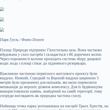
Парк Гуель / Фото Dezeen
Площу Природи підтримує Гіпостильна зала. Вона частково
вбудована у схил пагорба і складається з 86 доричних колон.
Через порожнисті колони проходить система збору дощової
води: вода з площі стікає до підземного резервуара.
Важливою частиною первісного житлового проєкту були
віадуки. Нижній, Середній та Верхній віадуки шириною 5
метрів були призначені для екіпажів, які мали перевозити
мешканців до верхніх ділянок комплексу. Для їх будівництва
використовували камінь, знайдений на самій території, тому
споруди виглядають як природна частина схилу.
Найвища точка парку розташована на пагорбі Трьох Хрестів, на