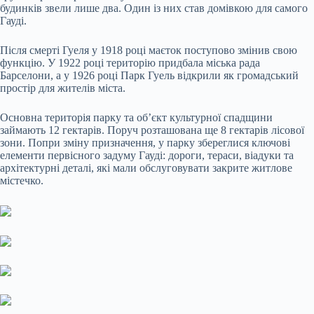
будинків звели лише два. Один із них став домівкою для самого
Гауді.
Після смерті Гуеля у 1918 році маєток поступово змінив свою
функцію. У 1922 році територію придбала міська рада
Барселони, а у 1926 році Парк Гуель відкрили як громадський
простір для жителів міста.
Основна територія парку та об’єкт культурної спадщини
займають 12 гектарів. Поруч розташована ще 8 гектарів лісової
зони. Попри зміну призначення, у парку збереглися ключові
елементи первісного задуму Гауді: дороги, тераси, віадуки та
архітектурні деталі, які мали обслуговувати закрите житлове
містечко.