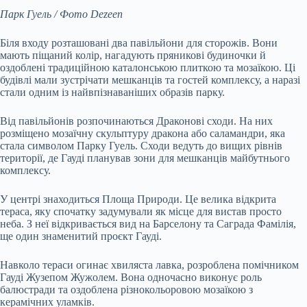
Парк Гуель / Фото Dezeen
Біля входу розташовані два павільйони для сторожів. Вони
мають піщаний колір, нагадують пряникові будиночки й
оздоблені традиційною каталонською плиткою та мозаїкою. Ці
будівлі мали зустрічати мешканців та гостей комплексу, а наразі
стали одним із найвпізнаваніших образів парку.
Від павільйонів розпочинаються Драконові сходи. На них
розміщено мозаїчну скульптуру дракона або саламандри, яка
стала символом Парку Гуель. Сходи ведуть до вищих рівнів
території, де Гауді планував зони для мешканців майбутнього
комплексу.
У центрі знаходиться Площа Природи. Це велика відкрита
тераса, яку спочатку задумували як місце для вистав просто
неба. З неї відкривається вид на Барселону та Саграда Фамілія,
ще один знаменитий проєкт Гауді.
Навколо тераси огинає хвиляста лавка, розроблена помічником
Гауді Жузепом Жужолем. Вона одночасно виконує роль
балюстради та оздоблена різнокольоровою мозаїкою з
керамічних уламків.