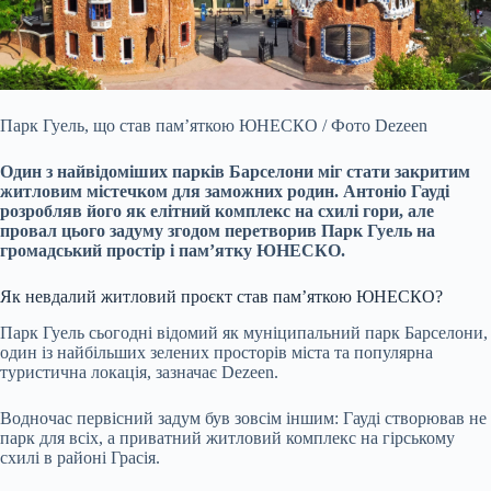
Парк Гуель, що став пам’яткою ЮНЕСКО / Фото Dezeen
Один з найвідоміших парків Барселони міг стати закритим
житловим містечком для заможних родин. Антоніо Гауді
розробляв
його як елітний комплекс на схилі гори, але
провал цього задуму згодом перетворив Парк Гуель на
громадський простір і пам’ятку ЮНЕСКО.
Як невдалий житловий проєкт став пам’яткою ЮНЕСКО?
Парк Гуель сьогодні відомий як муніципальний парк Барселони,
один із найбільших зелених просторів міста та популярна
туристична локація, зазначає Dezeen.
Водночас первісний задум був зовсім іншим: Гауді створював не
парк для всіх, а приватний житловий комплекс на гірському
схилі в районі Грасія.