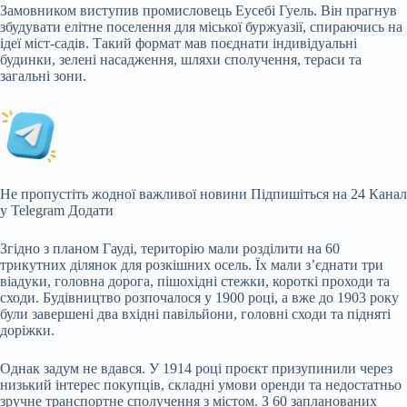
Замовником виступив промисловець Еусебі Гуель. Він прагнув
збудувати елітне поселення для міської буржуазії, спираючись на
ідеї міст-садів. Такий формат мав поєднати індивідуальні
будинки, зелені насадження, шляхи сполучення, тераси та
загальні зони.
Не пропустіть жодної важливої новини
Підпишіться на 24 Канал
у Telegram
Додати
Згідно з планом Гауді, територію мали розділити на 60
трикутних ділянок для розкішних осель. Їх мали з’єднати три
віадуки, головна дорога, пішохідні стежки, короткі проходи та
сходи. Будівництво розпочалося у 1900 році, а вже до 1903 року
були завершені два вхідні павільйони, головні сходи та підняті
доріжки.
Однак задум не вдався. У 1914 році проєкт призупинили через
низький інтерес покупців, складні умови оренди та недостатньо
зручне транспортне сполучення з містом. З 60 запланованих