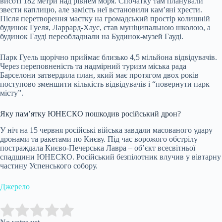
висоті 182 метри над рівнем моря. Спочатку там планували
звести каплицю, але замість неї встановили кам’яні хрести.
Після перетворення маєтку на громадський простір колишній
будинок Гуеля, Ларрард-Хаус, став муніципальною школою, а
будинок Гауді переобладнали на Будинок-музей Гауді.
Парк Гуель щорічно приймає близько 4,5 мільйона відвідувачів.
Через переповненість та надмірний туризм міська рада
Барселони затвердила план, який має протягом двох років
поступово зменшити кількість відвідувачів і “повернути парк
місту”.
Яку пам’ятку ЮНЕСКО пошкодив російський дрон?
У ніч на 15 червня російські війська завдали масованого удару
дронами та ракетами по Києву. Під час ворожого обстрілу
постраждала Києво-Печерська Лавра – об’єкт всесвітньої
спадщини ЮНЕСКО. Російський безпілотник влучив у вівтарну
частину Успенського собору.
Джерело
Submit Rating
Rate this item: