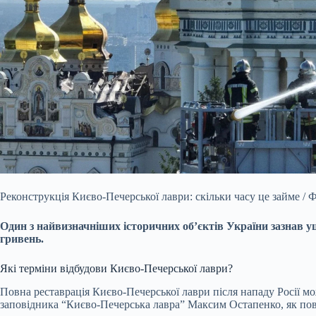
Реконструкція Києво-Печерської лаври: скільки часу це займе 
Один з найвизначніших історичних об’єктів України зазнав у
гривень.
Які терміни відбудови Києво-Печерської лаври?
Повна реставрація Києво-Печерської лаври після нападу Росії м
заповідника “Києво-Печерська лавра” Максим Остапенко, як по