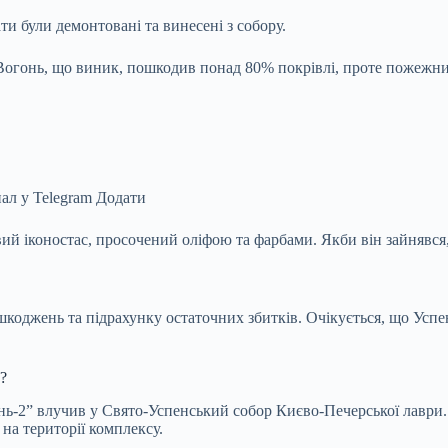
ти були демонтовані та винесені з собору.
Вогонь, що виник, пошкодив понад 80% покрівлі, проте пожежни
ал у Telegram
Додати
вий іконостас, просочений оліфою та фарбами. Якби він зайнявся
шкоджень та підрахунку остаточних збитків. Очікується, що Усп
?
ерань-2” влучив у Свято-Успенський собор Києво-Печерської лавр
на території комплексу.