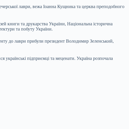
ечерської лаври, вежа Іоанна Кущника та церква преподобного
узей книги та друкарства України, Національна історична
тектури та побуту України.
денту до лаври прибули президент Володимир Зеленський,
я українські підприємці та меценати. Україна розпочала