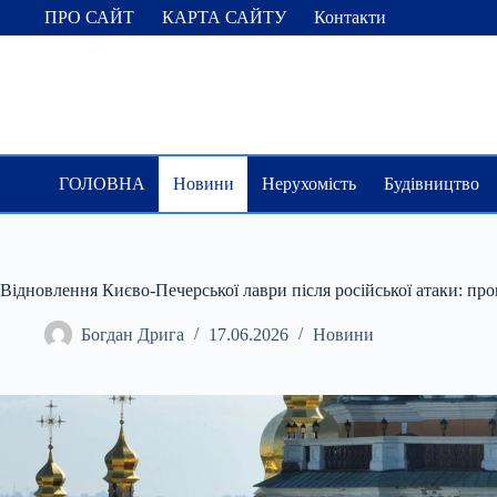
Перейти
ПРО САЙТ
КАРТА САЙТУ
Контакти
до
вмісту
ГОЛОВНА
Новини
Нерухомість
Будівництво
Відновлення Києво-Печерської лаври після російської атаки: про
Богдан Дрига
17.06.2026
Новини