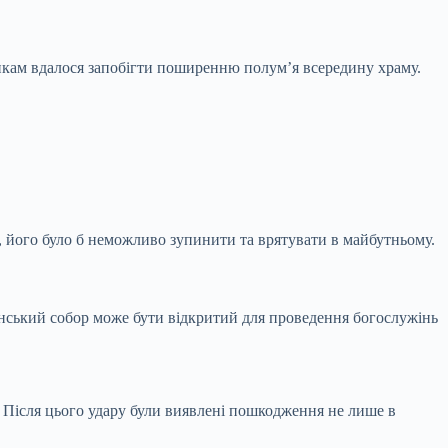
кам вдалося запобігти поширенню полум’я всередину храму.
, його було б неможливо зупинити та врятувати в майбутньому.
енський собор може бути відкритий для проведення богослужінь
и. Після цього удару були виявлені пошкодження не лише в