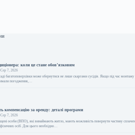
ни
иціонера: коли це стане обов’язковим
Сер 7, 2026
саді багатоповерхівки може обернутися не лише скаргами сусідів. Якщо під час монтаж
тримали погодження,…
 компенсацію за оренду: деталі програми
Сер 7, 2026
щені особи (ВПО), які винаймають житло, мають можливість повернути частину сплаче
 фізичних осіб. Для цього необхідно…