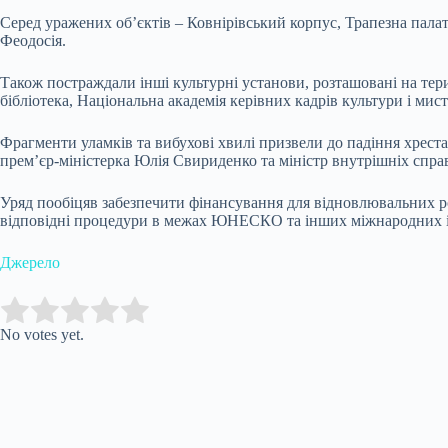
Серед уражених об’єктів – Ковнірівський корпус, Трапезна пала
Феодосія.
Також постраждали інші культурні установи, розташовані на тер
бібліотека, Національна академія керівних кадрів культури і ми
Фрагменти уламків та вибухові хвилі призвели до падіння хрест
прем’єр-міністерка Юлія Свириденко та міністр внутрішніх спра
Уряд пообіцяв забезпечити фінансування для відновлювальних ро
відповідні процедури в межах ЮНЕСКО та інших міжнародних і
Джерело
Submit Rating
Rate this item:
No votes yet.