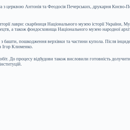
та з церквою Антонія та Феодосія Печерських, друкарня Києво-П
иторії лаври: скарбниця Національного музею історії України, М
стецтв, а також фондосховища Національного музею народної архі
а з башти, пошкодження верхівки та частини купола. Після інци
в Ігор Клименко.
біт. До процесу відбудови також висловили готовність долучитис
нституцій.