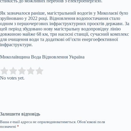
стійкість до можливих перебоїв з електроенергією.
Як зазначалося раніше, магістральний водогін у Миколаєві було
зруйновано у 2022 році. Відновлення водопостачання стало
одним з першочергових інфраструктурних проєктів держави. За
цей період збудовано нову магістральну водопровідну лінію
довжиною майже 68 км, три насосні станції, сучасний комплекс
для очищення води та додаткові об’єкти енергоефективної
інфраструктури.
Миколаївщина Вода Відновлення Україна
Submit Rating
Rate this item:
No votes yet.
Залишити відповідь
Ваша e-mail адреса не оприлюднюватиметься.
Обов’язкові поля
позначені
*