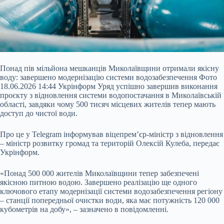
Понад пів мільйона мешканців Миколаївщини отримали якісну
воду: завершено модернізацію системи водозабезпечення Фото
18.06.2026 14:44 Укрінформ Уряд успішно завершив виконання
проєкту з відновлення системи водопостачання в Миколаївській
області, завдяки чому 500 тисяч місцевих жителів тепер мають
доступ до чистої води.
Про це у Telegram інформував віцепрем’єр-міністр з відновлення
– міністр розвитку громад та територій Олексій Кулеба, передає
Укрінформ.
«Понад 500 000 жителів Миколаївщини
тепер забезпечені
якісною питною водою. Завершено реалізацію ще одного
ключового етапу модернізації системи водозабезпечення регіону
– станції попередньої очистки води, яка має потужність 120 000
кубометрів на добу», – зазначено в повідомленні.