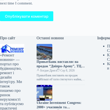
next time I comment.
Опублікувати коментар
Про сайт
Останні новини
Інформ
П
С
К
«Ремонт
С
новини» —
ПриватБанк виставляє на
К
портал про
продаж “Дніпро-Арену”, ТЦ
и
будівництво,
“Приозерний” та активи
Богдан Дрига
Сер 8, 2026
ремонт і
Буковеля
ПриватБанк виставить на продаж
дизайн
найбільші об’єкти стягнутого майна,
інтер'єру. Ми
отриманого у рахунок погашення
також
проблемних кредитів до націоналізації.
пишемо про
Фото об’єкта, що буде…
ринок
нерухомості
Ukraine Investment Congress:
та публікуємо
2000+ учасників та
практичні