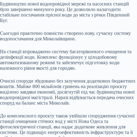
Будівництво нової водопровідної мережі та насосних станцій
було завершено минулого року. Це дозволило налагодити
стабільне постачання прісної води до міста з річки Південний
Буг.
Сьогодні практично повністю створено нову, сучасну систему
водопостачання для Миколаївщини.
На станції впроваджено систему багаторівневого очищення та
дезінфекції води. Комплекс функціонує у цілодобовому
автоматизованому режимі та забезпечує підготовку води
належного рівня якості для городян.
Очисні споруди збудовано без залучення додаткових бюджетних
коштів. Майже 800 мільйонів гривень на реалізацію проєкту
виділено завдяки економії, досягнутій під час будівництва нової
водопровідної магістралі. Наразі відбувається передача очисних
споруд на баланс міста Миколаїв.
До комплексного проєкту також увійшли спорудження сучасної
станції очищення стічних вод у місті Нова Одеса та
фотоелектричної станції, яка надає додаткове живлення для
системи. Це підвищує енергоефективність інфраструктури та її