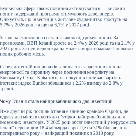
Будівельна сфера також повинна активізуватися — високий
попит та державні програми стимулюють девелоперів.
Очікується, що інвестиції в житлове будівництво зростуть на
5,7% у 2026 році та ще на 6,7% у 2027 році.
Загальна економічна ситуація також підтримує попит. За
прогнозами, ВВП Іспанії зросте на 2,4% у 2026 році та на 2,1% у
2027 році. За цей період країна може створити майже 1 мільйон
нових робочих місць.
Серед потенційних ризиків залишаються зростання цін на
енергоносії та сировину через посилення конфлікту на
Близькому Сході. Крім того, на покупців впливає вартість
іпотеки: індекс Euribor збільшився з 2,2% взимку до 2,8% у
травні.
Чому Іспанія стала найпривабливішою для інвестицій
Вже другий рік поспіль Іспанія є єдиною країною Європи, де
одразу два міста входять до п’ятірки найпривабливіших для
іноземних інвесторів. У 2025 році обсяг інвестицій у нерухомість
Іспанії перевищив 18,4 мільярда євро. Це на 31% більше, ніж
попереднього року – найкращий показник з 2018 року.