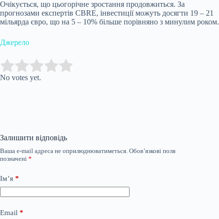
Очікується, що цьогорічне зростання продовжиться. За
прогнозами експертів CBRE, інвестиції можуть досягти 19 – 21
мільярда євро, що на 5 – 10% більше порівняно з минулим роком.
Джерело
Submit Rating
Rate this item:
No votes yet.
Залишити відповідь
Ваша e-mail адреса не оприлюднюватиметься.
Обов’язкові поля
позначені
*
Ім’я
*
Email
*