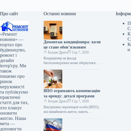
Про сайт
Останні новини
Інформ
П
С
К
«Ремонт
С
новини» —
Демонтаж кондиціонера: коли
К
портал про
це стане обов’язковим
и
будівництво,
Богдан Дрига
Сер 7, 2026
ремонт і
Кондиціонер на фасаді
дизайн
багатоповерхівки може обернутися не
інтер'єру. Ми
лише скаргами сусідів. Якщо під час
також
монтажу порушили правила або не
пишемо про
отримали погодження,…
ринок
нерухомості
ВПО отримають компенсацію
та публікуємо
за оренду: деталі програми
практичні
Богдан Дрига
Сер 7, 2026
статті для тих,
Внутрішньо переміщені особи (ВПО),
хто планує
які винаймають житло, мають
оновити
можливість повернути частину
житло. Наша
сплаченого податку на доходи
мета —
фізичних осіб. Для цього необхідно…
допомогти