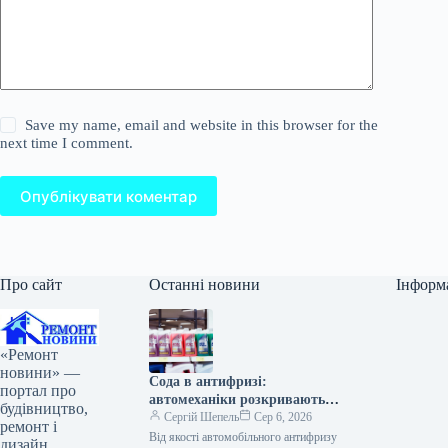
Save my name, email and website in this browser for the
next time I comment.
Опублікувати коментар
Про сайт
Останні новини
Інформ
«Ремонт
новини» —
Сода в антифризі:
портал про
автомеханіки розкривають
будівництво,
секрет гаражних хитрощів
Сергій Шепель
Сер 6, 2026
ремонт і
Від якості автомобільного антифризу
дизайн