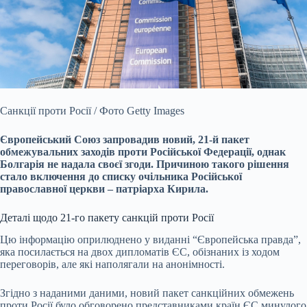
Санкції проти Росії / Фото Getty Images
Європейський Союз запровадив новий, 21-й пакет
обмежувальних заходів проти Російської Федерації, однак
Болгарія не надала своєї
згоди. Причиною такого рішення
стало включення до списку очільника Російської
православної церкви – патріарха Кирила.
Деталі щодо 21-го пакету санкцій проти Росії
Цю інформацію оприлюднено у виданні “Європейська правда”,
яка посилається на двох дипломатів ЄС, обізнаних із ходом
переговорів, але які наполягали на анонімності.
Згідно з наданими даними, новий пакет санкційних обмежень
проти Росії було обговорено представниками країн ЄС минулого