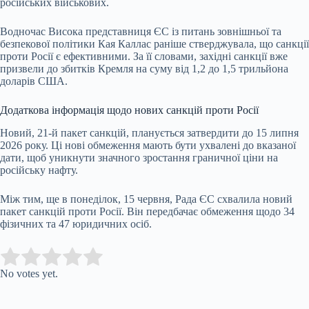
російських військових.
Водночас Висока представниця ЄС із питань зовнішньої та
безпекової політики Кая Каллас раніше стверджувала, що санкції
проти Росії є ефективними. За її словами, західні санкції вже
призвели до збитків Кремля на суму від 1,2 до 1,5 трильйона
доларів США.
Додаткова інформація щодо нових санкцій проти Росії
Новий, 21-й пакет санкцій, планується затвердити до 15 липня
2026 року. Ці нові обмеження мають бути ухвалені до вказаної
дати, щоб уникнути значного зростання граничної ціни на
російську нафту.
Між тим, ще в понеділок, 15 червня, Рада ЄС схвалила новий
пакет санкцій проти Росії. Він передбачає обмеження щодо 34
фізичних та 47 юридичних осіб.
Submit Rating
Rate this item:
No votes yet.