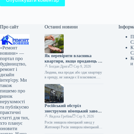
Опублікувати коментар
Про сайт
Останні новини
Інформ
П
С
К
«Ремонт
С
новини» —
Як перевірити власника
К
портал про
квартири, якщо продавець не
и
будівництво,
господар
Богдан Дрига
Сер 9, 2026
ремонт і
Людина, яка продає або здає квартиру
дизайн
в оренду, не завжди є її власником.
інтер'єру. Ми
Щоб уникнути ризиків, можна
також
офіційно перевірити, кому…
пишемо про
ринок
нерухомості
Російський обстріл
та публікуємо
знеструмив німецький завод
практичні
на Житомирщині, зупинивши
Явдоха Гребінь
Сер 9, 2026
статті для тих,
роботу 3500 працівників
Росія знищила німецький завод у
хто планує
Житомирі Росія знищила німецький
оновити
завод у Житомирі / Фото ОВА Уночі
житло. Наша