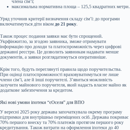
члена сім’ї;
максимальна нормативна площа – 125,5 квадратних метри.
Уряд уточнив критерії визначення складу сім’ї: до програми
включатимуться діти віком
до 21 року
.
Також процес подання заявки має бути спрощений.
Укрфінжитло, за згодою заявника, зможе отримувати
інформацію про доходи та платоспроможність через цифрові
державні реєстри. Це дозволить заявникам надавати менше
документів, а заявки розглядатимуться оперативніше.
Крім того, будуть переглянуті правила щодо поручительства.
При оцінці платоспроможності враховуватимуться не лише
члени сім’ї, але й інші поручителі. З’явиться можливість
залучити майнового поручителя, який надасть власне майно як
додаткове забезпечення за кредитом.
Які нові умови іпотеки “єОселя” для ВПО
У вересні 2025 року держава започаткувала окрему програму
підтримки для внутрішньо переміщених осіб. Держава покриває
70% першого внеску та 70% платежів протягом першого року
кредитування. Також витрати на оформлення іпотеки до 40