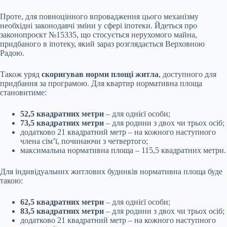
Проте, для повноцінного впровадження цього механізму
необхідні законодавчі зміни у сфері іпотеки. Йдеться про
законопроєкт №15335, що стосується нерухомого майна,
придбаного в іпотеку, який зараз розглядається Верховною
Радою.
Також уряд
скоригував норми площі житла
, доступного для
придбання за програмою. Для квартир нормативна площа
становитиме:
52,5 квадратних метри
– для однієї особи;
73,5 квадратних метри
– для родини з двох чи трьох осіб;
додатково 21 квадратний метр – на кожного наступного
члена сім’ї, починаючи з четвертого;
максимальна нормативна площа – 115,5 квадратних метри.
Для індивідуальних житлових будинків нормативна площа буде
такою:
62,5 квадратних метри
– для однієї особи;
83,5 квадратних метри
– для родини з двох чи трьох осіб;
додатково 21 квадратний метр – на кожного наступного