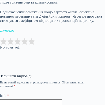
тисяч гривень будуть компенсовані.
Водночас існує обмеження щодо вартості житла: об’єкт не
повинен перевищувати 2 мільйони гривень. Через це програма
стикнулася з дефіцитом відповідних пропозицій на ринку.
Джерело
Submit Rating
Rate this item:
No votes yet.
Залишити відповідь
Ваша e-mail адреса не оприлюднюватиметься.
Обов’язкові поля
позначені
*
Ім’я
*