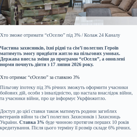
Хто зможе отримати “єОселю” під 3% / Колаж 24 Каналу
Частина захисників, їхні рідні та сім’ї полеглих Героїв
матимуть змогу придбати житло на пільгових умовах.
Держава
внесла зміни до програми “єОселя”, а оновлені
норми почнуть діяти з 17 липня 2026 року.
Хто отримає “єОселю” за ставкою 3%
Пільгову іпотеку під 3% річних зможуть оформити учасники
бойових дій, особи з інвалідністю, що настала внаслідок війни,
та учасники війни, про це інформує Укрфінжитло.
Доступ до цієї ставки також матимуть родини загиблих
ветеранів війни та сім’ї полеглих Захисників і Захисниць
України.
Ставка 3%
буде чинною протягом перших 10 років
кредитування. Після цього терміну її розмір складе 6% річних.