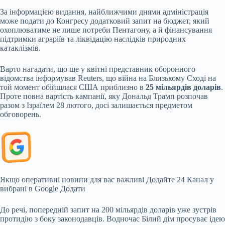
За інформацією видання, найближчими днями адміністрація
може подати до Конгресу додатковий запит на бюджет, який
охоплюватиме не лише потреби Пентагону, а й фінансування
підтримки аграріїв та ліквідацію наслідків природних
катаклізмів.
Варто нагадати, що ще у квітні представник оборонного
відомства інформував Reuters, що війна на Близькому Сході на
той момент обійшлася США приблизно в
25 мільярдів доларів
.
Проте повна вартість кампанії, яку Дональд Трамп розпочав
разом з Ізраїлем 28 лютого, досі залишається предметом
обговорень.
Якщо оперативні новини для вас важливі
Додайте 24 Канал у
вибрані в Google
Додати
До речі, попередній запит на 200 мільярдів доларів уже зустрів
протидію з боку законодавців. Водночас Білий дім просуває ідею