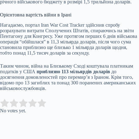
річного військового бюджету в розмірі 1,5 трильйона доларів.
Орієнтовна вартість війни в Ірані
Нагадаємо, портал Iran War Cost Tracker здійснив спробу
розрахувати витрати Сполучених Штатів, спираючись на звіти
Пентагону для Конгресу. Уже протягом перших 6 днів військова
операція “обійшлася” в 11,3 мільярда доларів, після чого сума
становила приблизно ще близько 1 мільярда доларів щодня,
тобто понад 11,5 тисяч доларів за секунду.
Таким чином, війна на Близькому Сході коштувала платникам
податків у США
приблизно 113 мільярдів доларів
до
досягнення домовленостей про перемир’я з Іраном. Крім того,
відомо про 13 загиблих та понад 300 поранених американських
військовослужбовців.
Submit Rating
Rate this item:
No votes yet.