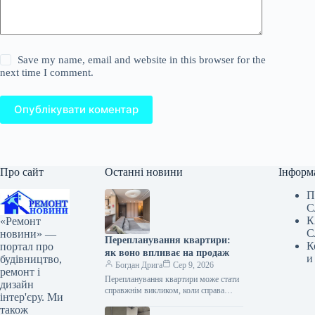
Save my name, email and website in this browser for the
next time I comment.
Опублікувати коментар
Про сайт
Останні новини
Інформ
П
С
К
«Ремонт
С
новини» —
Перепланування квартири:
К
портал про
як воно впливає на продаж
и
будівництво,
Богдан Дрига
Сер 9, 2026
ремонт і
Перепланування квартири може стати
дизайн
справжнім викликом, коли справа
інтер'єру. Ми
доходить до її продажу. Якщо
також
фактичне планування житла не