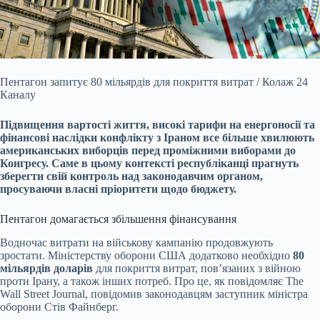
Пентагон запитує 80 мільярдів для покриття витрат / Колаж 24
Каналу
Підвищення вартості життя, високі тарифи на енергоносії та
фінансові наслідки конфлікту з Іраном все
більше хвилюють
американських виборців перед проміжними виборами до
Конгресу. Саме в цьому контексті республіканці прагнуть
зберегти свій контроль над законодавчим органом,
просуваючи власні пріоритети щодо бюджету.
Пентагон домагається збільшення фінансування
Водночас витрати на військову кампанію продовжують
зростати. Міністерству оборони США додатково необхідно
80
мільярдів доларів
для покриття витрат, пов’язаних з війною
проти Ірану, а також інших потреб. Про це, як повідомляє The
Wall Street Journal, повідомив законодавцям заступник міністра
оборони Стів Файнберг.