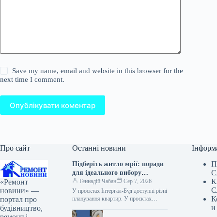
Save my name, email and website in this browser for the
next time I comment.
Опублікувати коментар
Про сайт
Останні новини
Інформ
П
Підберіть житло мрії: поради
С
для ідеального вибору
К
«Ремонт
квартири
Геннадій Чабан
Сер 7, 2026
С
новини» —
У проєктах Інтергал-Буд доступні різні
К
портал про
планування квартир. У проєктах
Інтергал-Буд представлений широкий
и
будівництво,
вибір планувань — від компактних
ремонт і