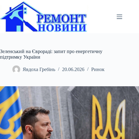
Перейти
до
вмісту
Зеленський на Єврораді: запит про енергетичну
підтримку України
Явдоха Гребінь
20.06.2026
Ринок