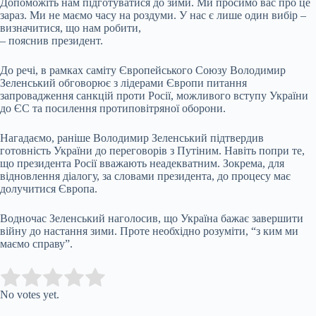
Допоможіть нам підготуватися до зими. Ми просимо вас про це
зараз. Ми не маємо часу на роздуми. У нас є лише один вибір –
визначитися, що нам робити,
– пояснив президент.
До речі, в рамках саміту Європейського Союзу Володимир
Зеленський обговорює з лідерами Європи питання
запровадження санкцій проти Росії, можливого вступу України
до ЄС та посилення протиповітряної оборони.
Нагадаємо, раніше Володимир Зеленський підтвердив
готовність України до переговорів з Путіним. Навіть попри те,
що президента Росії вважають неадекватним. Зокрема, для
відновлення діалогу, за словами президента, до процесу має
долучитися Європа.
Водночас Зеленський наголосив, що Україна бажає завершити
війну до настання зими. Проте необхідно розуміти, “з ким ми
маємо справу”.
Submit Rating
Rate this item:
No votes yet.