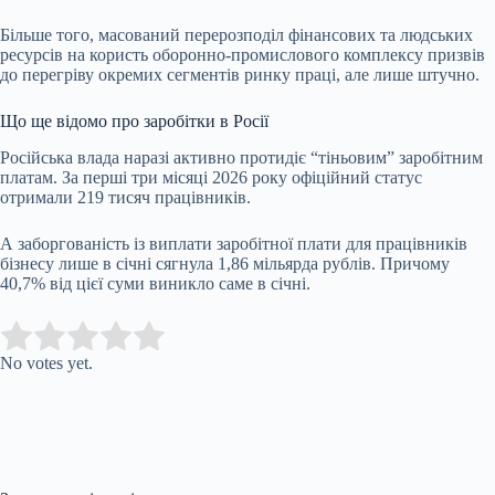
Більше того, масований перерозподіл фінансових та людських
ресурсів на користь оборонно-промислового комплексу призвів
до перегріву окремих сегментів ринку праці, але лише штучно.
Що ще відомо про заробітки в Росії
Російська влада наразі активно протидіє “тіньовим” заробітним
платам. За перші три місяці 2026 року офіційний статус
отримали 219 тисяч працівників.
А заборгованість із виплати заробітної плати для працівників
бізнесу лише в січні сягнула 1,86 мільярда рублів. Причому
40,7% від цієї суми виникло саме в січні.
Submit Rating
Rate this item:
No votes yet.