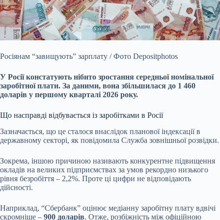
Росіянам “завищують” зарплату / Фото Depositphotos
У Росії констатують нібито зростання середньої номінальної
заробітної плати. За даними, вона збільшилася до 1 460
доларів у першому кварталі 2026 року.
Що насправді відбувається із заробітками в Росії
Зазначається, що це сталося внаслідок планової індексації в
державному секторі, як повідомила Служба зовнішньої розвідки.
Зокрема, іншою причиною називають конкурентне підвищення
окладів на великих підприємствах за умов рекордно низького
рівня безробіття – 2,2%. Проте ці цифри не відповідають
дійсності.
Наприклад, “Сбербанк” оцінює медіанну заробітну плату вдвічі
скромніше –
900 доларів
. Отже, розбіжність між офіційною