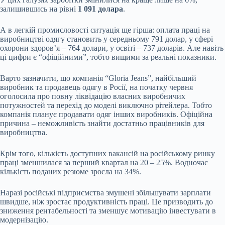
залишившись на рівні
1 091 долара
.
А в легкій промисловості ситуація ще гірша: оплата праці на
виробництві одягу становить у середньому 791 долар, у сфері
охорони здоров’я – 764 долари, у освіті – 737 доларів. Але навіть
ці цифри є “офіційними”, тобто вищими за реальні показники.
Варто зазначити, що компанія “Gloria Jeans”, найбільший
виробник та продавець одягу в Росії, на початку червня
оголосила про повну ліквідацію власних виробничих
потужностей та перехід до моделі виключно рітейлера. Тобто
компанія планує продавати одяг інших виробників. Офіційна
причина – неможливість знайти достатньо працівників для
виробництва.
Крім того, кількість доступних вакансій на російському ринку
праці зменшилася за перший квартал на 20 – 25%. Водночас
кількість поданих резюме зросла на 34%.
Наразі російські підприємства змушені збільшувати зарплати
швидше, ніж зростає продуктивність праці. Це призводить до
зниження рентабельності та зменшує мотивацію інвестувати в
модернізацію.