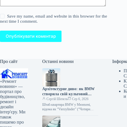
Save my name, email and website in this browser for the
next time I comment.
Опублікувати коментар
Про сайт
Останні новини
Інформ
П
С
К
«Ремонт
С
новини» —
Архітектурне диво: як BMW
К
портал про
створила свій культовий
и
будівництво,
штаб-квартиру
Сергій Шепель
Сер 6, 2026
ремонт і
Штаб-квартира BMW у Мюнхені,
дизайн
відома як “Vierzylinder” (“Чотири
інтер'єру. Ми
циліндри”), є однією з
також
найвпізнаваніших корпоративних
пишемо про
будівель Німеччини. З 1973 року ця…