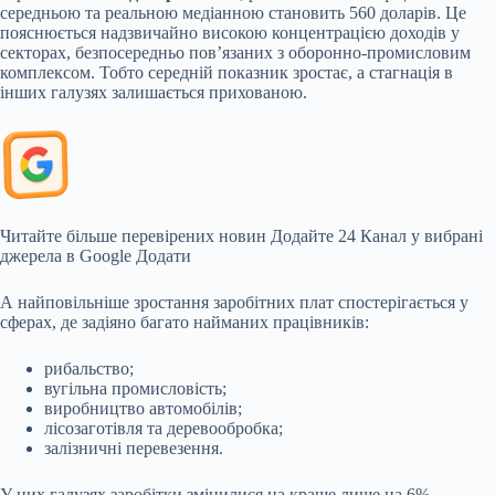
середньою та реальною медіанною становить 560 доларів. Це
пояснюється надзвичайно високою концентрацією доходів у
секторах, безпосередньо пов’язаних з оборонно-промисловим
комплексом. Тобто середній показник зростає, а стагнація в
інших галузях залишається прихованою.
Читайте більше перевірених новин
Додайте 24 Канал у вибрані
джерела в Google
Додати
А найповільніше зростання заробітних плат спостерігається у
сферах, де задіяно багато найманих працівників:
рибальство;
вугільна промисловість;
виробництво автомобілів;
лісозаготівля та деревообробка;
залізничні перевезення.
У цих галузях заробітки змінилися на краще лише на 6%,