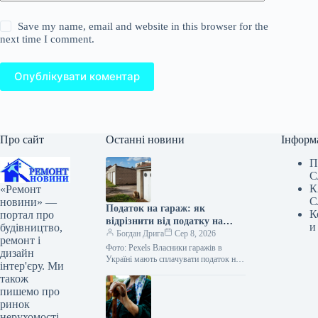
Save my name, email and website in this browser for the
next time I comment.
Опублікувати коментар
Про сайт
Останні новини
Інформ
П
С
К
«Ремонт
С
новини» —
Податок на гараж: як
К
портал про
відрізнити від податку на
и
будівництво,
житло
Богдан Дрига
Сер 8, 2026
ремонт і
Фото: Pexels Власники гаражів в
дизайн
Україні мають сплачувати податок на
інтер'єру. Ми
нерухомість. При цьому пільгової
також
площі для гаражів немає – податок…
пишемо про
ринок
нерухомості