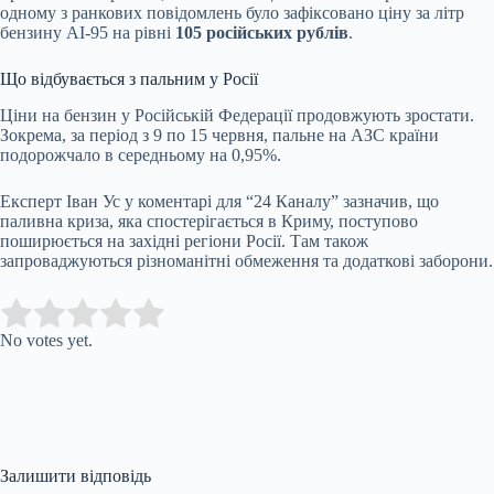
одному з ранкових повідомлень було зафіксовано ціну за літр
бензину АІ-95 на рівні
105 російських рублів
.
Що відбувається з пальним у Росії
Ціни на бензин у Російській Федерації продовжують зростати.
Зокрема, за період з 9 по 15 червня, пальне на АЗС країни
подорожчало в середньому на 0,95%.
Експерт Іван Ус у коментарі для “24 Каналу” зазначив, що
паливна криза, яка спостерігається в Криму, поступово
поширюється на західні регіони Росії. Там також
запроваджуються різноманітні обмеження та додаткові заборони.
Submit Rating
Rate this item:
No votes yet.
Залишити відповідь