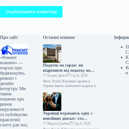
Опублікувати коментар
Про сайт
Останні новини
Інформ
П
С
К
«Ремонт
С
новини» —
Податок на гараж: як
К
портал про
відрізнити від податку на
и
будівництво,
житло
Богдан Дрига
Сер 8, 2026
ремонт і
Фото: Pexels Власники гаражів в
дизайн
Україні мають сплачувати податок на
інтер'єру. Ми
нерухомість. При цьому пільгової
також
площі для гаражів немає – податок…
пишемо про
ринок
нерухомості
Українці втрачають одну з
та публікуємо
пенсійних доплат: хто
практичні
залишиться без грошей
Явдоха Гребінь
Сер 8, 2026
статті для тих,