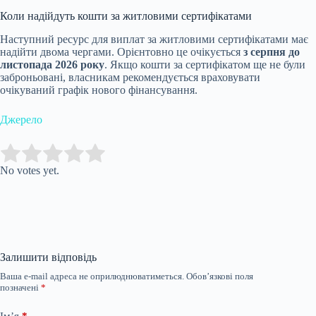
Коли надійдуть кошти за житловими сертифікатами
Наступний ресурс для виплат за житловими сертифікатами має
надійти двома чергами. Орієнтовно це очікується
з серпня до
листопада 2026 року
. Якщо кошти за сертифікатом ще не були
заброньовані, власникам рекомендується враховувати
очікуваний графік нового фінансування.
Джерело
Submit Rating
Rate this item:
No votes yet.
Залишити відповідь
Ваша e-mail адреса не оприлюднюватиметься.
Обов’язкові поля
позначені
*
Ім’я
*