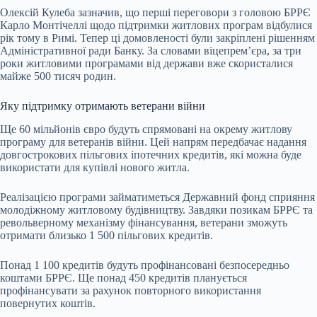
Олексій Кулеба зазначив, що перші переговори з головою БРРЄ
Карло Монтічеллі щодо підтримки житлових програм відбулися
рік тому в Римі. Тепер ці домовленості були закріплені рішенням
Адміністративної ради Банку. За словами віцепрем’єра, за три
роки житловими програмами від держави вже скористалися
майже 500 тисяч родин.
Яку підтримку отримають ветерани війни
Ще 60 мільйонів євро будуть спрямовані на окрему житлову
програму для ветеранів війни. Цей напрям передбачає надання
довгострокових пільгових іпотечних кредитів, які можна буде
використати для купівлі нового житла.
Реалізацією програми займатиметься Державний фонд сприяння
молодіжному житловому будівництву. Завдяки позикам БРРЄ та
револьверному механізму фінансування, ветерани зможуть
отримати близько 1 500 пільгових кредитів.
Понад 1 100 кредитів будуть профінансовані безпосередньо
коштами БРРЄ. Ще понад 450 кредитів планується
профінансувати за рахунок повторного використання
повернутих коштів.