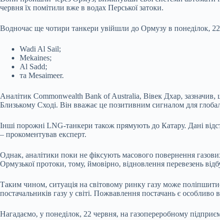
червня їх помітили вже в водах Перської затоки.
Водночас ще чотири танкери увійшли до Ормузу в понеділок, 22
Wadi Al Sail;
Mekaines;
Al Sadd;
та Mesaimeer.
Аналітик Commonwealth Bank of Australia, Вівек Дхар, зазначив
Близькому Сході. Він вважає це позитивним сигналом для глобал
Інші порожні LNG-танкери також прямують до Катару. Дані відс
– прокоментував експерт.
Однак, аналітики поки не фіксують масового повернення газови
Ормузької протоки, тому, ймовірно, відновлення перевезень від
Таким чином, ситуація на світовому ринку газу може поліпшитися
постачальників газу у світі. Пожвавлення постачань є особливо в
Нагадаємо, у понеділок, 22 червня, на газопереробному підприє