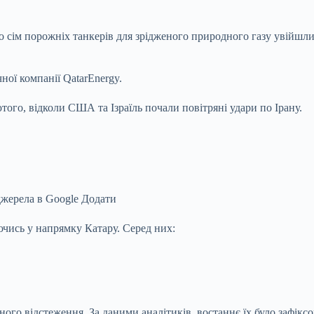
но сім порожніх танкерів для зрідженого природного газу увійшл
ної компанії QatarEnergy.
ого, відколи США та Ізраїль почали повітряні удари по Ірану.
джерела в Google
Додати
чись у напрямку Катару. Серед них:
о відстеження. За даними аналітиків, востаннє їх було зафіксов