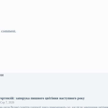
 I comment.
ни
гортензій: запорука пишного цвітіння наступного року
Сер 7, 2026
о цвіли Великі суцвіття гортензії довго прикрашають сад, але після завершення цвітінн