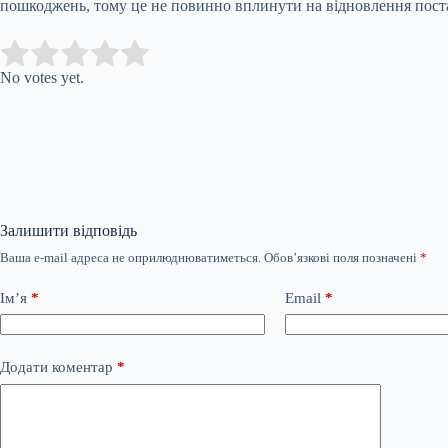
пошкоджень, тому це не повинно вплинути на відновлення поста
Submit Rating
Rate this item:
No votes yet.
Залишити відповідь
Ваша e-mail адреса не оприлюднюватиметься.
Обов’язкові поля позначені
*
Ім’я
*
Email
*
Додати коментар
*