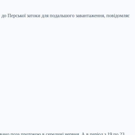
и до Перської затоки для подальшого завантаження, повідомляє
ано поза протокою в середині червня. А в період з 19 по 23