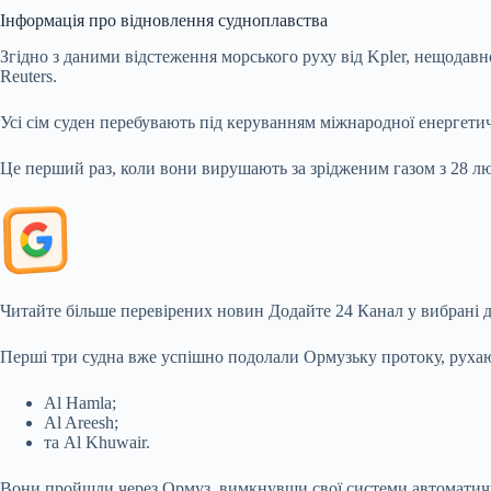
Інформація про відновлення судноплавства
Згідно з даними відстеження морського руху від Kpler, нещодав
Reuters.
Усі сім суден перебувають під керуванням міжнародної енергетич
Це перший раз, коли вони вирушають за зрідженим газом з 28 лют
Читайте більше перевірених новин
Додайте 24 Канал у вибрані 
Перші три судна вже успішно подолали Ормузьку протоку, рухаю
Al Hamla;
Al Areesh;
та Al Khuwair.
Вони пройшли через Ормуз, вимкнувши свої системи автоматичног