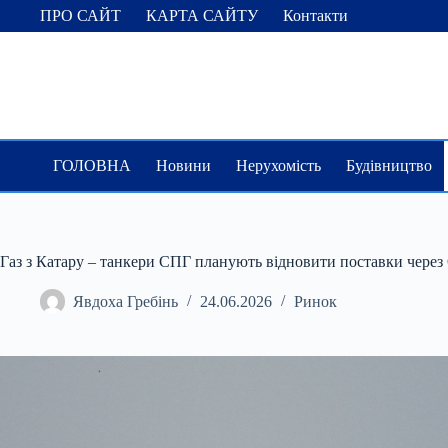
Перейти
ПРО САЙТ
КАРТА САЙТУ
Контакти
до
вмісту
ГОЛОВНА
Новини
Нерухомість
Будівництво
Газ з Катару – танкери СПГ планують відновити поставки через
Явдоха Гребінь
24.06.2026
Ринок