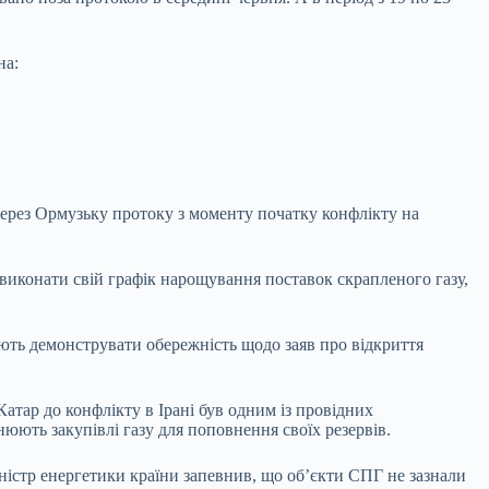
на:
 через Ормузьку протоку з моменту початку конфлікту на
виконати свій графік нарощування поставок скрапленого газу,
ють демонструвати обережність щодо заяв про відкриття
атар до конфлікту в Ірані був одним із провідних
нюють закупівлі газу для поповнення своїх резервів.
іністр енергетики країни запевнив, що об’єкти СПГ не зазнали