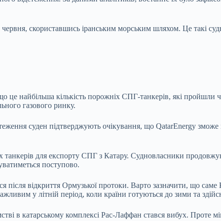
 червня, скориставшись іранським морським шляхом. Це такі суд
, що це найбільша кількість порожніх СПГ-танкерів, які пройшли
ьного газового ринку.
теження суден підтверджують очікування, що QatarEnergy зможе 
х танкерів для експорту СПГ з Катару. Судновласники продовжу
буватиметься поступово.
 після відкриття Ормузької протоки. Варто зазначити, що саме К
ажливим у літній період, коли країни готуються до зими та здійс
мстві в катарському комплексі Рас-Лаффан стався вибух. Проте м