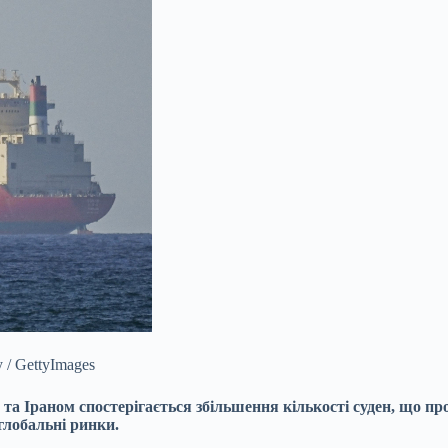
/ GettyImages
 та Іраном спостерігається збільшення
кількості суден, що пр
глобальні ринки.