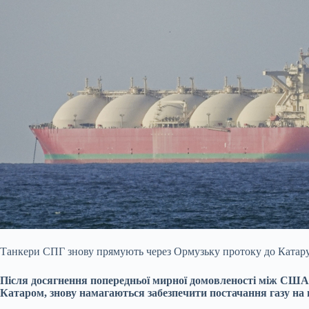
Танкери СПГ знову прямують через Ормузьку протоку до Катару 
Після досягнення попередньої мирної домовленості між США
Катаром, знову намагаються забезпечити постачання газу на 