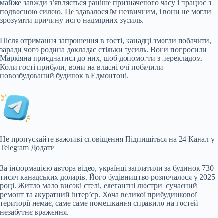
майже завжди з’являється раніше призначеного часу і працює з
подвоєною силою. Це здавалося їм незвичним, і вони не могли
зрозуміти причину його надмірних зусиль.
Після отримання запрошення в гості, канадці змогли побачити,
заради чого родина докладає стільки зусиль. Вони попросили
Маркіяна приєднатися до них, щоб допомогти з перекладом.
Коли гості прибули, вони на власні очі побачили
новозбудований будинок в Едмонтоні.
Не пропускайте важливі сповіщення
Підпишіться на 24 Канал у
Telegram
Додати
За інформацією автора відео, українці заплатили за будинок 730
тисяч канадських доларів. Його будівництво розпочалося у 2025
році. Житло мало високі стелі, елегантні люстри, сучасний
ремонт та акуратний інтер’єр. Хоча великої прибудинкової
території немає, саме саме помешкання справило на гостей
незабутнє враження.