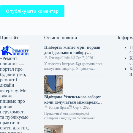
Опублікувати коментар
Про сайт
Останні новини
Інформ
П
Підберіть житло мрії: поради
С
для ідеального вибору
К
«Ремонт
квартири
Геннадій Чабан
Сер 7, 2026
С
новини» —
У проєктах Інтергал-Буд доступні різні
К
портал про
планування квартир. У проєктах
Інтергал-Буд представлений широкий
и
будівництво,
вибір планувань — від компактних
ремонт і
студій до просторих…
дизайн
інтер'єру. Ми
також
Відбудова Успенського собору:
пишемо про
коли долучаться міжнародні
ринок
партнери
Богдан Дрига
Сер 7, 2026
нерухомості
Практичний етап міжнародної
та публікуємо
співпраці з відбудови Успенського
практичні
собору Києво-Печерської лаври,
статті для тих,
пошкодженого внаслідок російської
атаки, розпочнеться після завершення