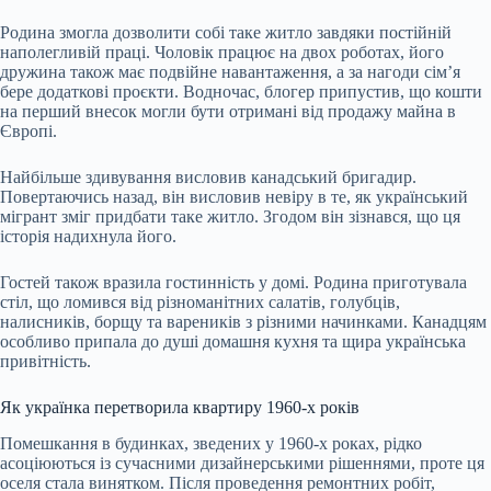
Родина змогла дозволити собі таке житло завдяки постійній
наполегливій праці. Чоловік працює на двох роботах, його
дружина також має подвійне навантаження, а за нагоди сім’я
бере додаткові проєкти. Водночас, блогер припустив, що кошти
на перший внесок могли бути отримані від продажу майна в
Європі.
Найбільше здивування висловив канадський бригадир.
Повертаючись назад, він висловив невіру в те, як український
мігрант зміг придбати таке житло. Згодом він зізнався, що ця
історія надихнула його.
Гостей також вразила гостинність у домі. Родина приготувала
стіл, що ломився від різноманітних салатів, голубців,
налисників, борщу та вареників з різними начинками. Канадцям
особливо припала до душі домашня кухня та щира українська
привітність.
Як українка перетворила квартиру 1960-х років
Помешкання в будинках, зведених у 1960-х роках, рідко
асоціюються із сучасними дизайнерськими рішеннями, проте ця
оселя стала винятком. Після проведення ремонтних робіт,