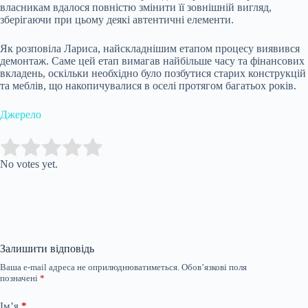
власникам вдалося повністю змінити її зовнішній вигляд,
зберігаючи при цьому деякі автентичні елементи.
Як розповіла Лариса, найскладнішим етапом процесу виявився
демонтаж. Саме цей етап вимагав найбільше часу та фінансових
вкладень, оскільки необхідно було позбутися старих конструкцій
та меблів, що накопичувалися в оселі протягом багатьох років.
Джерело
Submit Rating
Rate this item:
No votes yet.
Залишити відповідь
Ваша e-mail адреса не оприлюднюватиметься.
Обов’язкові поля
позначені
*
Ім’я
*