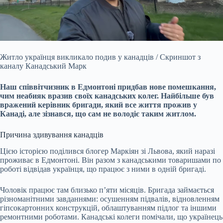
Житло українця викликало подив у канадців / Скриншот з
каналу Канадський Марк
Наш співвітчизник в Едмонтоні придбав нове помешкання,
чим неабияк вразив своїх канадських
колег. Найбільше був
вражений керівник бригади, який все життя прожив у
Канаді, але зізнався, що сам не володіє таким житлом.
Причина здивування канадців
Цією історією поділився блогер Маркіян зі Львова, який наразі
проживає в Едмонтоні. Він разом з канадськими товаришами по
роботі відвідав українця, що працює з ними в одній бригаді.
Чоловік працює там близько п’яти місяців. Бригада займається
різноманітними завданнями: осушенням підвалів, відновленням
гіпсокартонних конструкцій, облаштуванням підлог та іншими
ремонтними роботами. Канадські колеги помічали, що українець