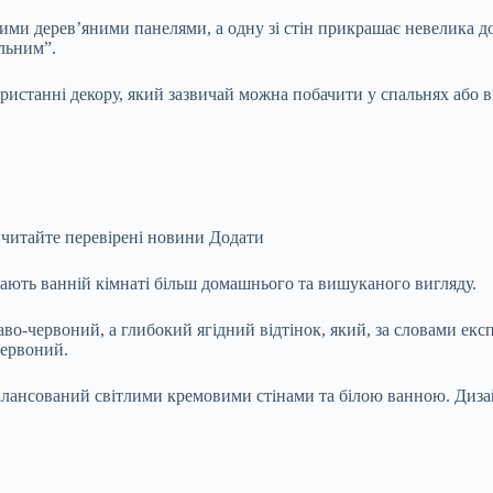
ми дерев’яними панелями, а одну зі стін прикрашає невелика до
ильним”.
ристанні декору, який зазвичай можна побачити у спальнях або в
 читайте перевірені новини
Додати
дають ванній кімнаті більш домашнього та вишуканого вигляду.
во-червоний, а глибокий ягідний відтінок, який, за словами експ
червоний.
балансований світлими кремовими стінами та білою ванною. Диза