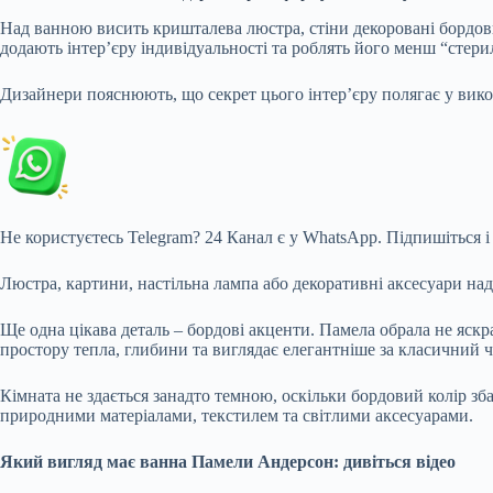
Над ванною висить кришталева люстра, стіни декоровані бордови
додають інтер’єру індивідуальності та роблять його менш “стер
Дизайнери пояснюють, що секрет цього інтер’єру полягає у вико
Не користуєтесь Telegram?
24 Канал є у WhatsApp. Підпишіться і
Люстра, картини, настільна лампа або декоративні аксесуари на
Ще одна цікава деталь – бордові акценти. Памела обрала не яскра
простору тепла, глибини та виглядає елегантніше за класичний 
Кімната не здається занадто темною, оскільки бордовий колір з
природними матеріалами, текстилем та світлими аксесуарами.
Який вигляд має ванна Памели Андерсон: дивіться відео