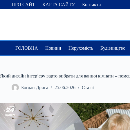
Перейти
ПРО САЙТ
КАРТА САЙТУ
Контакти
до
вмісту
ГОЛОВНА
Новини
Нерухомість
Будівництво
Який дизайн інтер’єру варто вибрати для ванної кімнати – пом
Богдан Дрига
25.06.2026
Статті