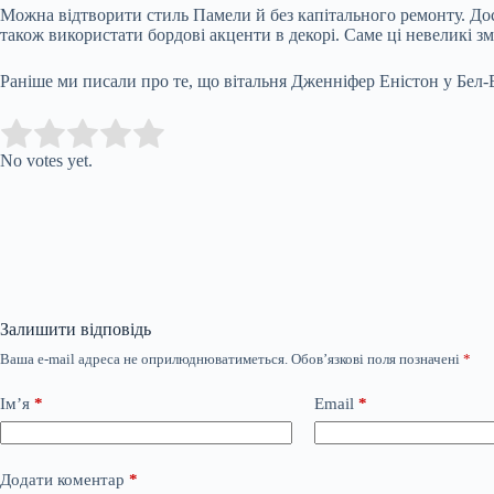
Можна відтворити стиль Памели й без капітального ремонту. Дост
також використати бордові акценти в декорі. Саме ці невеликі з
Раніше ми писали про те, що вітальня Дженніфер Еністон у Бел-Е
Submit Rating
Rate this item:
No votes yet.
Залишити відповідь
Ваша e-mail адреса не оприлюднюватиметься.
Обов’язкові поля позначені
*
Ім’я
*
Email
*
Додати коментар
*