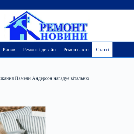
Ринок
Ремонт і дизайн
Ремонт авто
Статті
ешкання Памели Андерсон нагадує вітальню