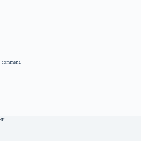
 I comment.
ни