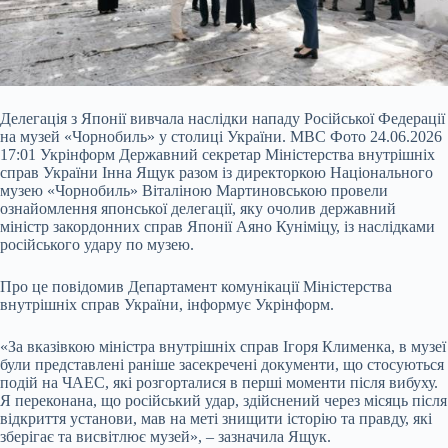
Делегація з Японії вивчала наслідки нападу Російської Федерації
на музей «Чорнобиль» у столиці України. МВС Фото 24.06.2026
17:01 Укрінформ Державний секретар Міністерства внутрішніх
справ України Інна Ящук разом із директоркою Національного
музею «Чорнобиль» Віталіною Мартиновською провели
ознайомлення японської делегації, яку очолив державний
міністр закордонних справ Японії Аяно Куніміцу, із наслідками
російського удару по музею.
Про це повідомив Департамент комунікації Міністерства
внутрішніх справ України, інформує Укрінформ.
«За вказівкою міністра внутрішніх справ Ігоря Клименка, в музеї
були представлені раніше засекречені документи, що стосуються
подій на ЧАЕС, які розгорталися в перші моменти після вибуху.
Я переконана, що російський удар, здійснений через місяць після
відкриття установи, мав на меті знищити історію та правду, які
зберігає та висвітлює музей», – зазначила Ящук.