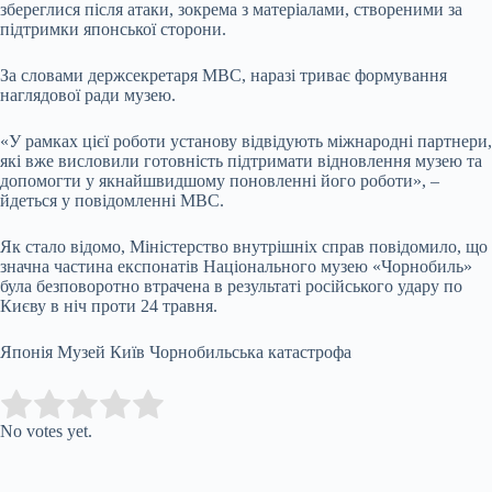
збереглися після атаки, зокрема з матеріалами, створеними за
підтримки японської сторони.
За словами держсекретаря МВС, наразі триває формування
наглядової ради музею.
«У рамках цієї роботи установу відвідують міжнародні партнери,
які вже висловили готовність підтримати відновлення музею та
допомогти у якнайшвидшому поновленні його роботи», –
йдеться у повідомленні МВС.
Як стало відомо, Міністерство внутрішніх справ повідомило, що
значна частина експонатів Національного музею «Чорнобиль»
була безповоротно втрачена в результаті російського удару по
Києву в ніч проти 24 травня.
Японія Музей Київ Чорнобильська катастрофа
Submit Rating
Rate this item:
No votes yet.