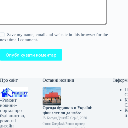
Save my name, email and website in this browser for the
next time I comment.
Опублікувати коментар
Про сайт
Останні новини
Інформ
П
С
К
«Ремонт
С
новини» —
Оренда будинків в Україні:
К
портал про
ціни злетіли до небес
и
будівництво,
Богдан Дрига
Сер 8, 2026
ремонт і
Фото: Unsplash Ринок оренди
дизайн