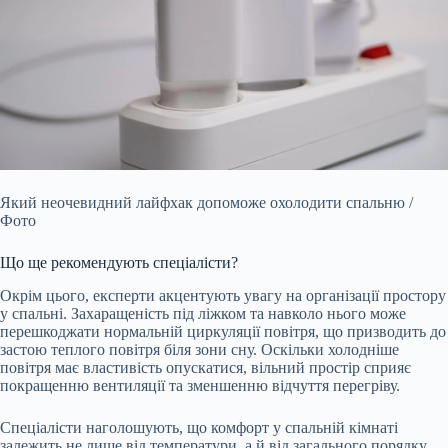
Який неочевидний лайфхак допоможе охолодити спальню /
Фото
Що ще рекомендують спеціалісти?
Окрім цього, експерти акцентують увагу на організації простору
у спальні. Захаращеність під ліжком та навколо нього може
перешкоджати нормальній циркуляції повітря, що призводить до
застою теплого повітря біля зони сну. Оскільки холодніше
повітря має властивість опускатися, вільний простір сприяє
покращенню вентиляції та зменшенню відчуття перегріву.
Спеціалісти наголошують, що комфорт у спальній кімнаті
залежить не лише від температури, а й від загального порядку.