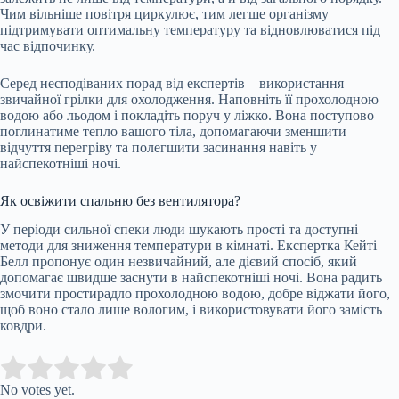
Чим вільніше повітря циркулює, тим легше організму
підтримувати оптимальну температуру та відновлюватися під
час відпочинку.
Серед несподіваних порад від експертів – використання
звичайної грілки для охолодження. Наповніть її прохолодною
водою або льодом і покладіть поруч у ліжко. Вона поступово
поглинатиме тепло вашого тіла, допомагаючи зменшити
відчуття перегріву та полегшити засинання навіть у
найспекотніші ночі.
Як освіжити спальню без вентилятора?
У періоди сильної спеки люди шукають прості та доступні
методи для зниження температури в кімнаті. Експертка Кейті
Белл пропонує один незвичайний, але дієвий спосіб, який
допомагає швидше заснути в найспекотніші ночі. Вона радить
змочити простирадло прохолодною водою, добре віджати його,
щоб воно стало лише вологим, і використовувати його замість
ковдри.
Submit Rating
Rate this item:
No votes yet.