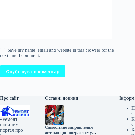
Save my name, email and website in this browser for the
next time I comment.
Опублікувати коментар
Про сайт
Останні новини
Інформ
П
С
К
«Ремонт
С
новини» —
Самостійне заправлення
К
портал про
автокондиціонера: чому