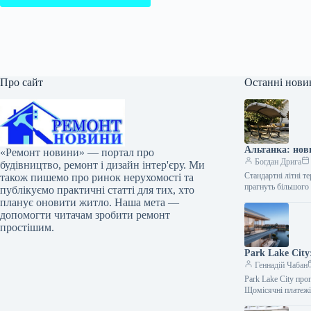
Про сайт
Останні нови
Альтанка: нов
«Ремонт новини» — портал про
Богдан Дрига
будівництво, ремонт і дизайн інтер'єру. Ми
Стандартні літні т
також пишемо про ринок нерухомості та
прагнуть більшого
публікуємо практичні статті для тих, хто
планує оновити житло. Наша мета —
допомогти читачам зробити ремонт
простішим.
Park Lake City
Геннадій Чабан
Park Lake City пр
Щомісячні платеж