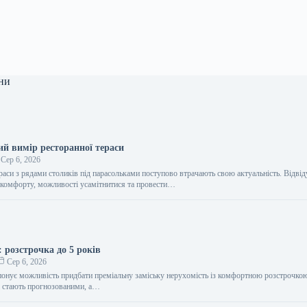
ни
ий вимір ресторанної тераси
Сер 6, 2026
ераси з рядами столиків під парасольками поступово втрачають свою актуальність. Відвід
 комфорту, можливості усамітнитися та провести…
: розстрочка до 5 років
Сер 6, 2026
опонує можливість придбати преміальну заміську нерухомість із комфортною розстрочкою
і стають прогнозованими, а…