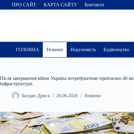
Перейти
ПРО САЙТ
КАРТА САЙТУ
Контакти
до
вмісту
ГОЛОВНА
Новини
Нерухомість
Будівництво
Після завершення війни Україна потребуватиме приблизно 40 міл
інфраструктури.
Богдан Дрига
26.06.2026
Новини