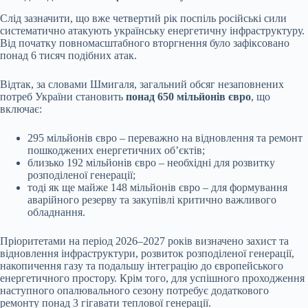
Слід зазначити, що вже четвертий рік поспіль російські сили
систематично атакують українську енергетичну інфраструктуру.
Від початку повномасштабного вторгнення було зафіксовано
понад 6 тисяч подібних атак.
Відтак, за словами Шмигаля, загальний обсяг незаповнених
потреб України становить
понад 650 мільйонів євро
, що
включає:
295 мільйонів євро – переважно на відновлення та ремонт
пошкоджених енергетичних об’єктів;
близько 192 мільйонів євро – необхідні для розвитку
розподіленої генерації;
тоді як ще майже 148 мільйонів євро – для формування
аварійного резерву та закупівлі критично важливого
обладнання.
Пріоритетами на період 2026–2027 років визначено захист та
відновлення інфраструктури, розвиток розподіленої генерації,
накопичення газу та подальшу інтеграцію до європейського
енергетичного простору. Крім того, для успішного проходження
наступного опалювального сезону потребує додаткового
ремонту понад 3 гігавати теплової генерації.