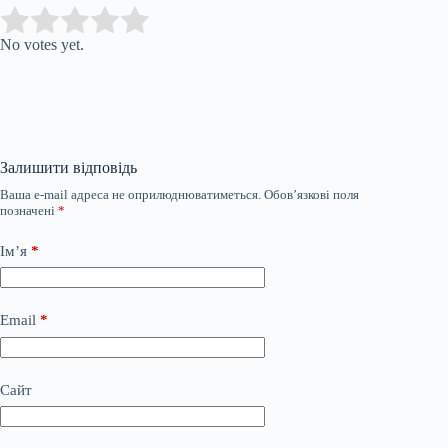
Submit Rating
Rate this item:
No votes yet.
Залишити відповідь
Ваша e-mail адреса не оприлюднюватиметься.
Обов’язкові поля
позначені
*
Ім’я
*
Email
*
Сайт