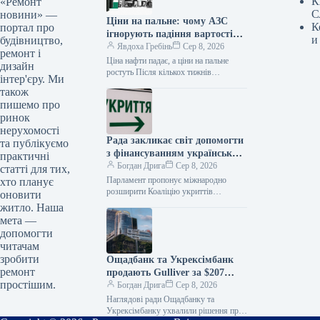
К
«Ремонт
С
новини» —
Ціни на пальне: чому АЗС
К
портал про
ігнорують падіння вартості
и
будівництво,
нафти
Явдоха Гребінь
Сер 8, 2026
ремонт і
Ціна нафти падає, а ціни на пальне
дизайн
ростуть Після кількох тижнів
інтер'єру. Ми
стрімкого зростання світові ціни на
також
нафту почали знижуватися. Це…
пишемо про
ринок
нерухомості
Рада закликає світ допомогти
та публікуємо
з фінансуванням українських
практичні
укриттів
Богдан Дрига
Сер 8, 2026
статті для тих,
Парламент пропонує міжнародно
хто планує
розширити Коаліцію укриттів
оновити
цивільного захисту для прискорення
житло. Наша
будівництва та модернізації захисних
мета —
споруд в Україні. До Верховної Ради…
допомогти
читачам
зробити
Ощадбанк та Укрексімбанк
ремонт
продають Gulliver за $207
простішим.
мільйонів
Богдан Дрига
Сер 8, 2026
Наглядові ради Ощадбанку та
Укрексімбанку ухвалили рішення про