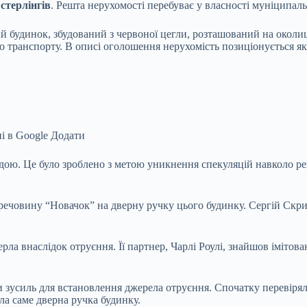
стерлінгів
. Решта нерухомості перебуває у власності муніципал
 будинок, збудований з червоної цегли, розташований на околиці 
го транспорту. В описі оголошення нерухомість позиціонується 
і в Google
Додати
дою. Це було зроблено з метою уникнення спекуляцій навколо ре
 речовину “Новачок” на дверну ручку цього будинку. Сергій Скрип
рла внаслідок отруєння. Її партнер, Чарлі Роулі, знайшов іміто
и зусиль для встановлення джерела отруєння. Спочатку перевіряли
а саме дверна ручка будинку.