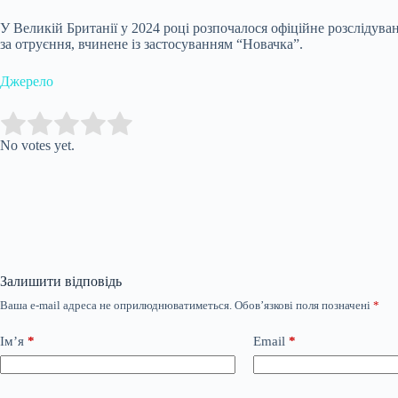
У Великій Британії у 2024 році розпочалося офіційне розслідув
за отруєння, вчинене із застосуванням “Новачка”.
Джерело
Submit Rating
Rate this item:
No votes yet.
Залишити відповідь
Ваша e-mail адреса не оприлюднюватиметься.
Обов’язкові поля позначені
*
Ім’я
*
Email
*