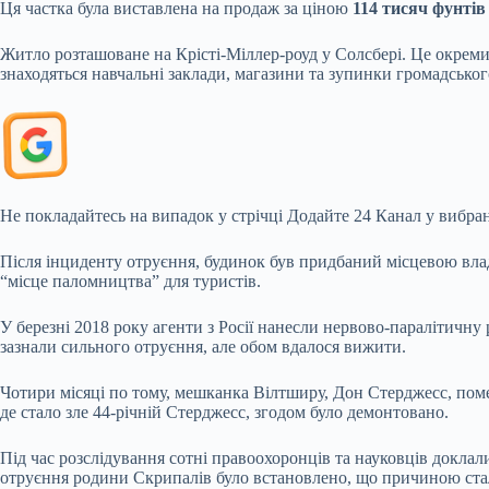
Ця частка була виставлена на продаж за ціною
114 тисяч фунтів 
Житло розташоване на Крісті-Міллер-роуд у Солсбері. Це окремий
знаходяться навчальні заклади, магазини та зупинки громадсько
Не покладайтесь на випадок у стрічці
Додайте 24 Канал у вибран
Після інциденту отруєння, будинок був придбаний місцевою вла
“місце паломництва” для туристів.
У березні 2018 року агенти з Росії нанесли нервово-паралітичну
зазнали сильного отруєння, але обом вдалося вижити.
Чотири місяці по тому, мешканка Вілтширу, Дон Стерджесс, поме
де стало зле 44-річній Стерджесс, згодом було демонтовано.
Під час розслідування сотні правоохоронців та науковців доклал
отруєння родини Скрипалів було встановлено, що причиною стал