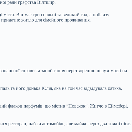
ьної ради графства Вілтшир.
міста. Він має три спальні та великий сад, а поблизу
як придатне житло для сімейного проживання.
зонансної справи та запобігання перетворенню нерухомості на
аль та його донька Юлія, яка на той час відвідувала батька,
ваний флакон парфумів, що містив “Новачок”. Житло в Еймсбері,
ся ресторан, паб та автомобіль, але майже через два тижні після