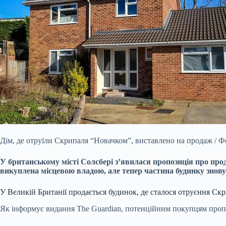
Дім, де отруїли Скрипаля “Новачком”, виставлено на продаж / Ф
У британському місті Солсбері з’явилася пропозиція про прод
викуплена місцевою владою, але тепер частина будинку знову
У Великій Британії продається будинок, де сталося отруєння Ск
Як інформує видання The Guardian, потенційним покупцям пропон