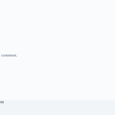
 I comment.
ни