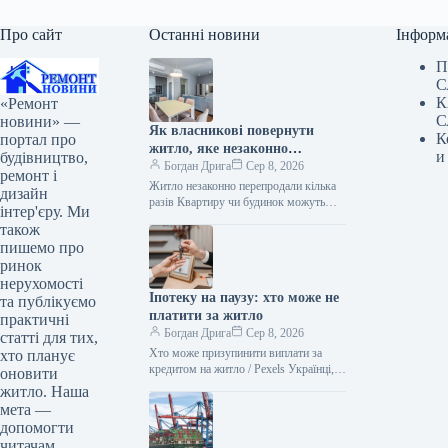
Про сайт
Останні новини
Інформ
П
С
К
«Ремонт
С
новини» —
Як власникові повернути
К
портал про
житло, яке незаконно
и
будівництво,
перепродали кілька разів
Богдан Дрига
Сер 8, 2026
ремонт і
Житло незаконно перепродали кілька
дизайн
разів Квартиру чи будинок можуть
інтер'єру. Ми
перепродати навіть після незаконної
також
угоди. Повернути таке майно реально,
пишемо про
але все…
ринок
нерухомості
Іпотеку на паузу: хто може не
та публікуємо
платити за житло
практичні
Богдан Дрига
Сер 8, 2026
статті для тих,
Хто може призупинити виплати за
хто планує
кредитом на житло / Pexels Українці,
оновити
чиє житло було пошкоджене або
житло. Наша
знищене через бойові дії,…
мета —
допомогти
читачам