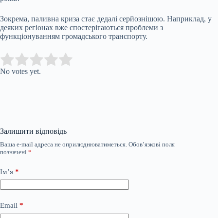
Зокрема, паливна криза стає дедалі серйознішою. Наприклад, у
деяких регіонах вже спостерігаються проблеми з
функціонуванням громадського транспорту.
Submit Rating
Rate this item:
No votes yet.
Залишити відповідь
Ваша e-mail адреса не оприлюднюватиметься.
Обов’язкові поля
позначені
*
Ім’я
*
Email
*