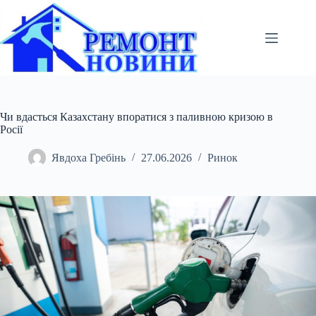
Перейти
до
вмісту
Чи вдасться Казахстану впоратися з паливною кризою в
Росії
Явдоха Гребінь
27.06.2026
Ринок