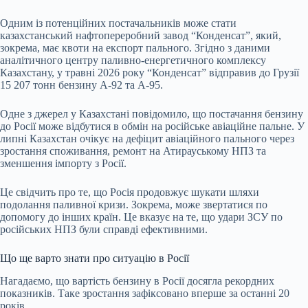
Одним із потенційних постачальників може стати
казахстанський нафтопереробний завод “Конденсат”, який,
зокрема, має квоти на експорт пального. Згідно з даними
аналітичного центру паливно-енергетичного комплексу
Казахстану, у травні 2026 року “Конденсат” відправив до Грузії
15 207 тонн бензину А-92 та А-95.
Одне з джерел у Казахстані повідомило, що постачання бензину
до Росії може відбутися в обмін на російське авіаційне пальне. У
липні Казахстан очікує на дефіцит авіаційного пального через
зростання споживання, ремонт на Атирауському НПЗ та
зменшення імпорту з Росії.
Це свідчить про те, що Росія продовжує шукати шляхи
подолання паливної кризи. Зокрема, може звертатися по
допомогу до інших країн. Це вказує на те, що удари ЗСУ по
російських НПЗ були справді ефективними.
Що ще варто знати про ситуацію в Росії
Нагадаємо, що вартість бензину в Росії досягла рекордних
показників. Таке зростання зафіксовано вперше за останні 20
років.