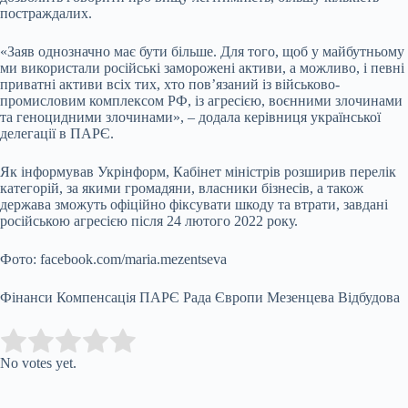
постраждалих.
«Заяв однозначно має бути більше. Для того, щоб у майбутньому
ми використали російські заморожені активи, а можливо, і певні
приватні активи всіх тих, хто пов’язаний із військово-
промисловим комплексом РФ, із агресією, воєнними злочинами
та геноцидними злочинами», – додала керівниця української
делегації в ПАРЄ.
Як інформував Укрінформ, Кабінет міністрів розширив перелік
категорій, за якими громадяни, власники бізнесів, а також
держава зможуть офіційно фіксувати шкоду та втрати, завдані
російською агресією після 24 лютого 2022 року.
Фото: facebook.com/maria.mezentseva
Фінанси Компенсація ПАРЄ Рада Європи Мезенцева Відбудова
Submit Rating
Rate this item:
No votes yet.