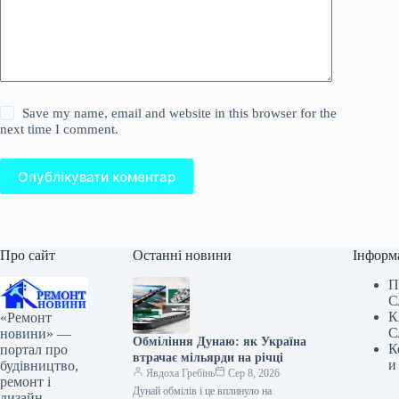
Save my name, email and website in this browser for the
next time I comment.
Опублікувати коментар
Про сайт
Останні новини
Інформ
П
С
К
«Ремонт
С
новини» —
Обміління Дунаю: як Україна
К
портал про
втрачає мільярди на річці
и
будівництво,
Явдоха Гребінь
Сер 8, 2026
ремонт і
Дунай обмілів і це вплинуло на
дизайн