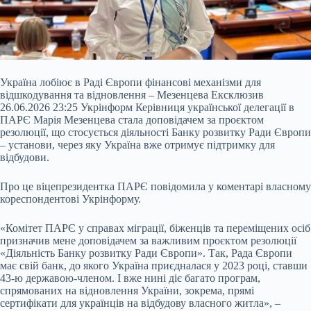
Україна лобіює в Раді Європи фінансові механізми для
відшкодування та відновлення – Мезенцева Ексклюзив
26.06.2026 23:25 Укрінформ Керівниця української делегації в
ПАРЄ Марія Мезенцева стала доповідачем за проєктом
резолюції, що стосується діяльності Банку розвитку Ради Європи
– установи, через яку Україна вже отримує підтримку для
відбудови.
Про це віцепрезидентка ПАРЄ повідомила у коментарі власному
кореспондентові Укрінформу.
«Комітет ПАРЄ у справах міграції, біженців та переміщених осіб
призначив мене доповідачем за важливим проєктом резолюції
«Діяльність Банку розвитку Ради Європи». Так, Рада Європи
має свій банк, до якого Україна приєдналася у 2023 році, ставши
43-ю державою-членом. І вже нині діє багато програм,
спрямованих на відновлення України, зокрема, прямі
сертифікати для українців на відбудову власного житла», –