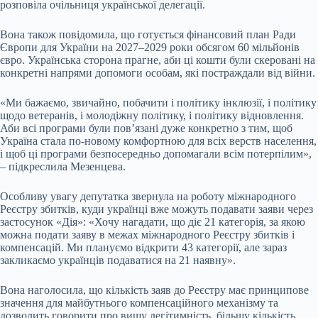
розповіла очільниця української делегації.
Вона також повідомила, що готується фінансовий план Ради
Європи для України на 2027–2029 роки обсягом 60 мільйонів
євро. Українська сторона прагне, аби ці кошти були скеровані на
конкретні напрями допомоги особам, які постраждали від війни.
«Ми бажаємо, звичайно, побачити і політику інклюзії, і політику
щодо ветеранів, і молодіжну політику, і політику відновлення.
Аби всі програми були пов’язані дуже конкретно з тим, щоб
Україна стала по-новому комфортною для всіх верств населення,
і щоб ці програми безпосередньо допомагали всім потерпілим»,
– підкреслила Мезенцева.
Особливу увагу депутатка звернула на роботу міжнародного
Реєстру збитків, куди українці вже можуть подавати заяви через
застосунок «Дія»: «Хочу нагадати, що діє 21 категорія, за якою
можна подати заяву в межах міжнародного Реєстру збитків і
компенсацій. Ми плануємо відкрити 43 категорії, але зараз
закликаємо українців подаватися на 21 наявну».
Вона наголосила, що кількість заяв до Реєстру має принципове
значення для майбутнього компенсаційного механізму та
дозволить говорити про вищу легітимність, більшу кількість