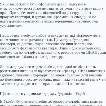
Якщо ваше житло було оформлене давно і відсутнє в
електронному реєстрі, це не означає автоматичну втрату ваших
прав. Проте, без внесення відомостей до реєстру, процес
продажу квартири, її дарування, оформлення спадщини чи
підтвердження власності в інших юридичних ситуаціях буде
ускладненим.
Перш за все, необхідно зібрати документи, які підтверджують,
яким чином ви отримали житло. Це можуть бути давні
договори, свідоцтва, судові рішення або інші папери, що
засвідчують факт набуття квартири. З цими документами слід
звернутися до нотаріуса, державного реєстратора чи ЦНАПу для
внесення необхідних даних до реєстру.
Якщо ж документи втрачені або архівні дані не збереглися,
розв’язання питання відбуватиметься через суд. Після винесення
судового рішення інформація про квартиру може бути внесена
до Державного реєстру речових прав, і вже на підставі витягу ви
зможете підтвердити своє право власності на житло.
Що змінилося у правилах продажу будинків в Україні
В Україні було внесено зміни до одного з нотаріальних правил,
що раніше могли спричинити зупинку продажу будинку ще на