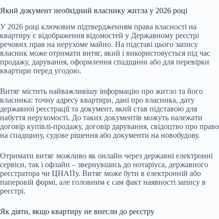
Який документ необхідний власнику житла у 2026 році
У 2026 році ключовим підтвердженням права власності на
квартиру є відображення відомостей у Державному реєстрі
речових прав на нерухоме майно. На підставі цього запису
власник може отримати витяг, який і використовується під час
продажу, дарування, оформлення спадщини або для перевірки
квартири перед угодою.
Витяг містить найважливішу інформацію про житло та його
власника: точну адресу квартири, дані про власника, дату
державної реєстрації та документ, який став підставою для
набуття нерухомості. До таких документів можуть належати
договір купівлі-продажу, договір дарування, свідоцтво про право
на спадщину, судове рішення або документи на новобудову.
Отримати витяг можливо як онлайн через державні електронні
сервіси, так і офлайн – звернувшись до нотаріуса, державного
реєстратора чи ЦНАПу. Витяг може бути в електронній або
паперовій формі, але головним є сам факт наявності запису в
реєстрі.
Як діяти, якщо квартиру не внесли до реєстру