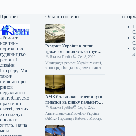
Про сайт
Останні новини
Інформ
П
С
К
«Ремонт
С
новини» —
Резерви України в липні
К
портал про
трохи зменшилися, сягнувши
и
будівництво,
$51,2 млрд
Явдоха Гребінь
Сер 8, 2026
ремонт і
Міжнародні резерви України у липні,
дизайн
за попередніми даними, зменшилися
інтер'єру. Ми
на $70,4 мільйона, або на 0,1%, – до
також
$51,2 мільярда. Про…
пишемо про
ринок
нерухомості
АМКУ закликає переглянути
та публікуємо
податки на ринку пального
практичні
під час кризи
Явдоха Гребінь
Сер 8, 2026
статті для тих,
Антимонопольний комітет України
хто планує
(АМКУ) пропонує Кабінету Міністрів
оновити
переглянути податкове навантаження
житло. Наша
на ринку нафтопродуктів для
мета —
реагування на кризові явища. «Україна