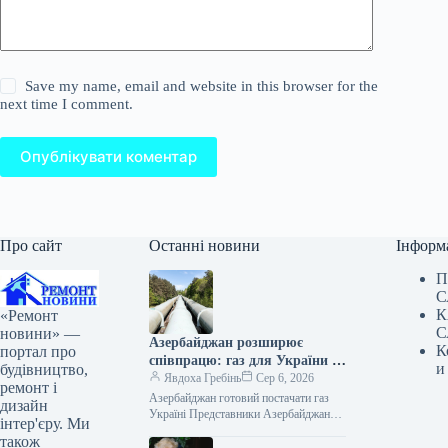
Save my name, email and website in this browser for the
next time I comment.
Опублікувати коментар
Про сайт
Останні новини
Інформ
П
С
К
«Ремонт
С
новини» —
Азербайджан розширює
К
портал про
співпрацю: газ для України та
и
будівництво,
нові проєкти
Явдоха Гребінь
Сер 6, 2026
ремонт і
Азербайджан готовий постачати газ
дизайн
Україні Представники Азербайджану
інтер'єру. Ми
заявили про готовність постачати
також
природний газ Україні у разі потреби.