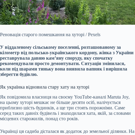
Реновація старого помешкання на хуторі / Pexels
У віддаленому сільському поселенні, розташованому за
кілометр від польсько-українського кордону, жінка з України
реставрувала давню кам’яну споруду, яку спочатку
рекомендували просто демонтувати. Ситуація змінилася,
коли під шарами тиньку вона виявила вапняк і вирішила
зберегти будівлю.
Як українка відновила стару хату на хуторі
Як повідомила власниця на своєму YouTube-каналі Maruta Joy,
на цьому хуторі мешкає не більше десяти осіб, налічується
приблизно шість будинків, а ще три стоять порожніми. Саме
серед таких давніх будівель і знаходилася хата, якій, за словами
місцевих старожилів, понад сто років.
Українці ця садиба дісталася як додаток до земельної ділянки. На