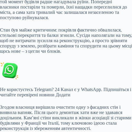
той момент будівля радше нагадувала руїни. Попередні
власники постаріли та померли, їхні нащадки переселилися до
міста, а сама хата тривалий час залишалася незаселеною та
поступово руйнувалася.
Стан був майже критичним: покрівля фактично обвалилася,
стельові перекриття та балки згнили. Сусіди наполягали на тому,
щоб не витрачати зусилля на реконструкцію, а просто зрівняти
споруду з землею, розібрати каміння та спорудити на цьому місці
щось нове – з цегли чи блоків.
Не користуєтесь Telegram?
24 Канал є у WhatsApp. Підпишіться і
читайте перевірені новини
Додати
Згодом власниця вирішила очистити одну з фасадних стін і
виявила вапняк. Після цього демонтаж хати вже не здавався
доцільним. Кам’яні стіни викликали в жінки асоціації зі старими
будівлями у Франції чи Італії, тому ключовою ідеєю стала
реконструкція із збереженням автентичності.