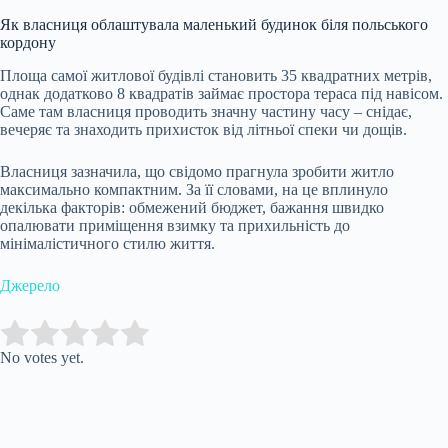
Як власниця облаштувала маленький будинок біля польського
кордону
Площа самої житлової будівлі становить 35 квадратних метрів,
однак додатково 8 квадратів займає простора тераса під навісом.
Саме там власниця проводить значну частину часу – снідає,
вечеряє та знаходить прихисток від літньої спеки чи дощів.
Власниця зазначила, що свідомо прагнула зробити житло
максимально компактним. За її словами, на це вплинуло
декілька факторів: обмежений бюджет, бажання швидко
опалювати приміщення взимку та прихильність до
мінімалістичного стилю життя.
Джерело
Submit Rating
Rate this item:
No votes yet.