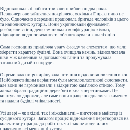
Відновлювальні роботи тривали приблизно два роки.
Першочергово зайнялися покрівлею, оскільки її практично не
було. Одночасно всередині працювала бригада чоловіків з цього
та найближчих хуторів. Вони укріплювали фундамент,
розбирали стіни, дещо змінювали конфігурацію кімнат,
підводили водопостачання та облаштовували каналізацію.
Сама господиня приділяла увагу фасаду та елементам, що мали
зберегти характер будівлі. Вона очищала камінь, відновлювала
шви між каменями за допомогою глини та продумувала
загальний дизайн споруди.
Окремо власниця вирішувала питання щодо встановлення вікон.
Найбюджетнішим варіантом були металопластикові склопакети,
але вони не гармоніювали з відкритою кам’яною стіною. Тому
жінка обрала традиційні дерев’яні вікна з перетинками. Це
коштувало дорожче, але саме вони краще поєдналися з каменем
та надали будівлі унікальності.
Усі двері – як вхідні, так і міжкімнатні – виготовив майстер із
сусіднього хутора. Загалом процес відновлення перетворився на
колективну працю: до робіт так чи інакше долучилися
практично всі мешканці хутора.