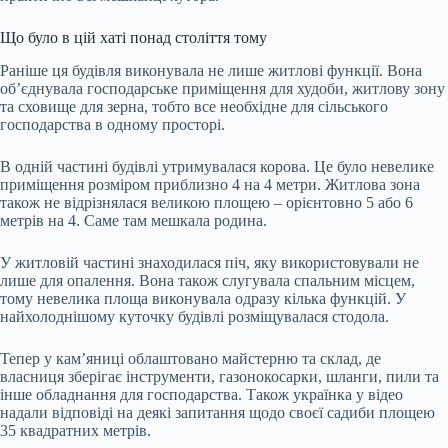
Що було в цій хаті понад століття тому
Раніше ця будівля виконувала не лише житлові функції. Вона
об’єднувала господарське приміщення для худоби, житлову зону
та сховище для зерна, тобто все необхідне для сільського
господарства в одному просторі.
В одній частині будівлі утримувалася корова. Це було невелике
приміщення розміром приблизно 4 на 4 метри. Житлова зона
також не відрізнялася великою площею – орієнтовно 5 або 6
метрів на 4. Саме там мешкала родина.
У житловій частині знаходилася піч, яку використовували не
лише для опалення. Вона також слугувала спальним місцем,
тому невелика площа виконувала одразу кілька функцій. У
найхолоднішому куточку будівлі розміщувалася стодола.
Тепер у кам’яниці облаштовано майстерню та склад, де
власниця зберігає інструменти, газонокосарки, шланги, пили та
інше обладнання для господарства. Також українка у відео
надали відповіді на деякі запитання щодо своєї садиби площею
35 квадратних метрів.