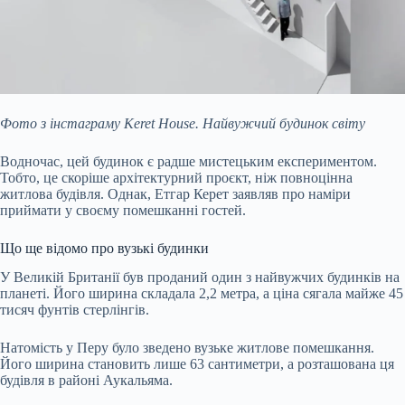
Фото з інстаграму Keret House. Найвужчий будинок світу
Водночас, цей будинок є радше мистецьким експериментом.
Тобто, це скоріше архітектурний проєкт, ніж повноцінна
житлова будівля. Однак, Етгар Керет заявляв про наміри
приймати у своєму помешканні гостей.
Що ще відомо про вузькі будинки
У Великій Британії був проданий один з найвужчих будинків на
планеті. Його ширина складала 2,2 метра, а ціна сягала майже 45
тисяч фунтів стерлінгів.
Натомість у Перу було зведено вузьке житлове помешкання.
Його ширина становить лише 63 сантиметри, а розташована ця
будівля в районі Аукальяма.