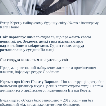
Етгар Керет у найвужчому будинку світу / Фото з інстаграму
Keret House
Світ нараховує чимало будівель, що вражають своєю
незвичністю. Зокрема, деякі з них відзначаються
надзвичайними габаритами. Одна з таких споруд
розташована у сусідній Польщі.
Яка споруда вважається найвужчою у світі
Про дім, що визнаний найвужчим житловим приміщенням
планети, інформує ресурс Goodroom.
Йдеться про
Keret House у Варшаві
. Цю конструкцію розробив
польський дизайнер Якуб Щесни з архітектурної студії Centrala
для іменитого ізраїльського письменника Етгара Керета.
Будівництво об’єкта було завершено у 2012 році – він був
вбудований між двома вже існуючими будівлями.