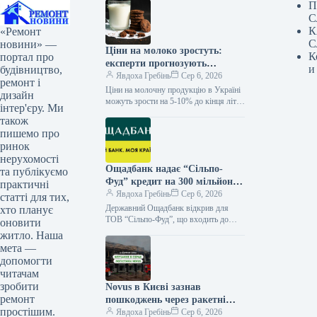
П
С
К
«Ремонт
С
новини» —
Ціни на молоко зростуть:
К
портал про
експерти прогнозують
и
будівництво,
подорожчання на 10%
Явдоха Гребінь
Сер 6, 2026
ремонт і
Ціни на молочну продукцію в Україні
дизайн
можуть зрости на 5-10% до кінця літа
інтер'єру. Ми
та в осінньо-зимовий період. Про це
також
повідомила…
пишемо про
ринок
нерухомості
Ощадбанк надає “Сільпо-
та публікуємо
Фуд” кредит на 300 мільйонів
практичні
гривень та налагоджує
Явдоха Гребінь
Сер 6, 2026
статті для тих,
співпрацю в сфері еквайрингу
Державний Ощадбанк відкрив для
хто планує
ТОВ “Сільпо-Фуд”, що входить до
оновити
Fozzy Group, овердрафт на 300 млн
житло. Наша
грн для поповнення обігового
мета —
капіталу.…
допомогти
читачам
зробити
Novus в Києві зазнав
ремонт
пошкоджень через ракетні
простішим.
обстріли
Явдоха Гребінь
Сер 6, 2026