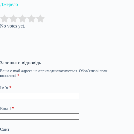
Джерело
Submit Rating
Rate this item:
No votes yet.
Залишити відповідь
Ваша e-mail адреса не оприлюднюватиметься.
Обов’язкові поля
позначені
*
Ім’я
*
Email
*
Сайт