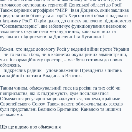
тимчасово окупованих територій Донецької області до Росії.
Також керівник агрофірми “МИР” Іван Доценко, який закликав
представників бізнесу та аграріїв Херсонської області надавати
підтримку Росії. Окрім цього, до списку включено підприємство
“Союзметалсервіс”, яке забезпечує функціонування незаконно
захоплених окупантами металургійних, коксохімічних та
вугільних підприємств на Донеччині та Луганщині.
Кожен, хто надає допомогу Росії у веденні війни проти України
– чи то на полі бою, чи в кабінетах окупаційних адміністрацій,
чи в інформаційному просторі, – має бути готовим до нових
обмежень,
– підкреслив радник – уповноважений Президента з питань
санкційної політики Владислав Власюк.
Таким чином, обмежувальний тиск на росіян та тих осіб чи
підприємства, які їх підтримують, буде посилюватися.
Обмеження регулярно запроваджуються, зокрема, країнами
Європейського Союзу. Також пакети обмежувальних заходів
були представлені Великою Британією, Канадою та іншими
державами.
Що ще відомо про обмеження