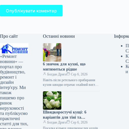
Опублікувати коментар
Про сайт
Останні новини
Інформ
П
С
К
«Ремонт
С
новини» —
6 звичок для кухні, що
К
портал про
митиметься рідше
и
будівництво,
Богдан Дрига
Сер 6, 2026
ремонт і
Навіть після ретельного прибирання
дизайн
кухня швидко втрачає охайний вигляд.
інтер'єру. Ми
Під час готування на плиті та стільниці
також
залишаються краплі, жир і…
пишемо про
ринок
нерухомості
Швидкоростучі кущі: 6
та публікуємо
варіантів для тіні та
практичні
прохолоди
Богдан Дрига
Сер 6, 2026
статті для тих,
Посадка кількох швидкорослих кущів
хто планує