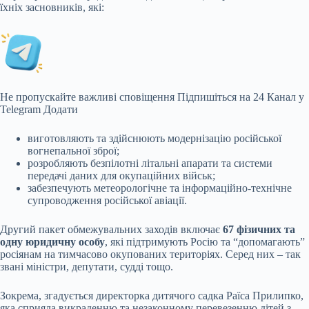
їхніх засновників, які:
Не пропускайте важливі сповіщення
Підпишіться на 24 Канал у
Telegram
Додати
виготовляють та здійснюють модернізацію російської
вогнепальної зброї;
розробляють безпілотні літальні апарати та системи
передачі даних для окупаційних військ;
забезпечують метеорологічне та інформаційно-технічне
супроводження російської авіації.
Другий пакет обмежувальних заходів включає
67 фізичних та
одну юридичну особу
, які підтримують Росію та “допомагають”
росіянам на тимчасово окупованих територіях. Серед них – так
звані міністри, депутати, судді тощо.
Зокрема, згадується директорка дитячого садка Раїса Прилипко,
яка сприяла викраденню та незаконному перевезенню дітей з