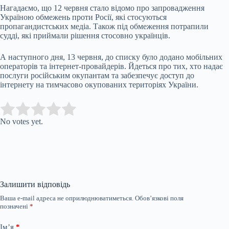
Нагадаємо, що 12 червня стало відомо про запровадження
Україною обмежень проти Росії, які стосуються
пропагандистських медіа. Також під обмеження потрапили
судді, які приймали рішення стосовно українців.
А наступного дня, 13 червня, до списку було додано мобільних
операторів та інтернет-провайдерів. Йдеться про тих, хто надає
послуги російським окупантам та забезпечує доступ до
інтернету на тимчасово окупованих територіях України.
Submit Rating
Rate this item:
No votes yet.
Залишити відповідь
Ваша e-mail адреса не оприлюднюватиметься.
Обов’язкові поля
позначені
*
Ім’я
*