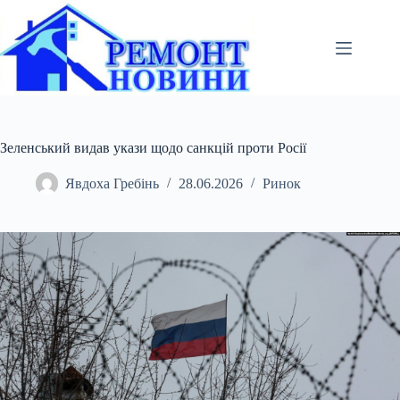
Перейти
до
вмісту
Зеленський видав укази щодо санкцій проти Росії
Явдоха Гребінь
28.06.2026
Ринок