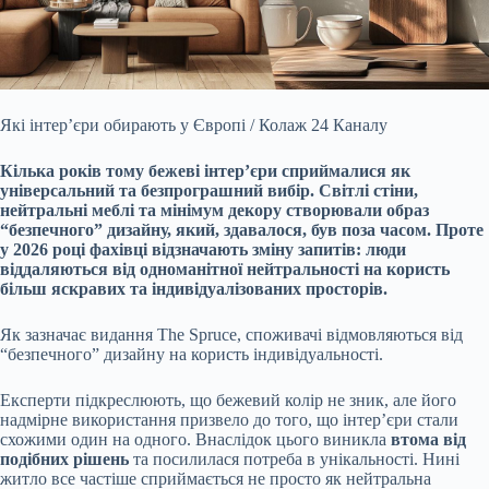
Які інтер’єри обирають у Європі / Колаж 24 Каналу
Кілька років тому бежеві інтер’єри сприймалися як
універсальний та безпрограшний вибір. Світлі стіни,
нейтральні меблі
та мінімум декору створювали образ
“безпечного” дизайну, який, здавалося, був поза часом. Проте
у 2026 році фахівці відзначають зміну запитів: люди
віддаляються від одноманітної нейтральності на користь
більш яскравих та індивідуалізованих просторів.
Як зазначає видання The Spruce, споживачі відмовляються від
“безпечного” дизайну на користь індивідуальності.
Експерти підкреслюють, що бежевий колір не зник, але його
надмірне використання призвело до того, що інтер’єри стали
схожими один на одного. Внаслідок цього виникла
втома від
подібних рішень
та посилилася потреба в унікальності. Нині
житло все частіше сприймається не просто як нейтральна