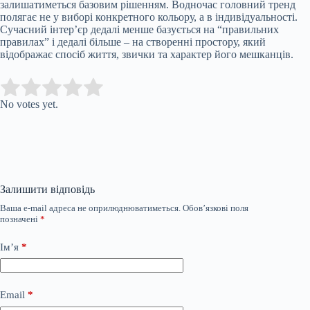
залишатиметься базовим рішенням. Водночас головний тренд
полягає не у виборі конкретного кольору, а в індивідуальності.
Сучасний інтер’єр дедалі менше базується на “правильних
правилах” і дедалі більше – на створенні простору, який
відображає спосіб життя, звички та характер його мешканців.
Submit Rating
Rate this item:
No votes yet.
Залишити відповідь
Ваша e-mail адреса не оприлюднюватиметься.
Обов’язкові поля
позначені
*
Ім’я
*
Email
*