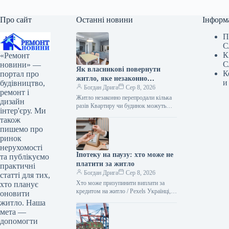
Про сайт
Останні новини
Інформ
П
С
К
«Ремонт
С
новини» —
Як власникові повернути
К
портал про
житло, яке незаконно
и
будівництво,
перепродали кілька разів
Богдан Дрига
Сер 8, 2026
ремонт і
Житло незаконно перепродали кілька
дизайн
разів Квартиру чи будинок можуть
інтер'єру. Ми
перепродати навіть після незаконної
також
угоди. Повернути таке майно реально,
пишемо про
але все…
ринок
нерухомості
Іпотеку на паузу: хто може не
та публікуємо
платити за житло
практичні
Богдан Дрига
Сер 8, 2026
статті для тих,
Хто може призупинити виплати за
хто планує
кредитом на житло / Pexels Українці,
оновити
чиє житло було пошкоджене або
житло. Наша
знищене через бойові дії,…
мета —
допомогти