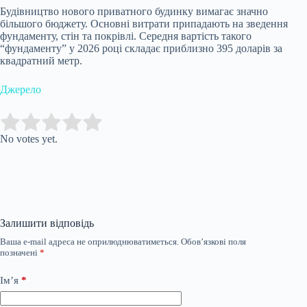
Будівництво нового приватного будинку вимагає значно
більшого бюджету. Основні витрати припадають на зведення
фундаменту, стін та покрівлі. Середня вартість такого
“фундаменту” у 2026 році складає приблизно 395 доларів за
квадратний метр.
Джерело
Submit Rating
Rate this item:
No votes yet.
Залишити відповідь
Ваша e-mail адреса не оприлюднюватиметься.
Обов’язкові поля
позначені
*
Ім’я
*