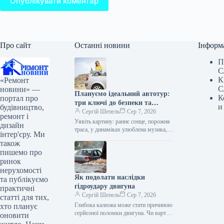
Опублікувати коментар
Про сайт
Останні новини
Інформ
П
С
К
«Ремонт
С
новини» —
Плануємо ідеальний автотур:
К
портал про
три ключі до безпеки та
и
будівництво,
комфорту
Сергій Шепель
Сер 7, 2026
ремонт і
Уявіть картину: раннє сонце, порожня
дизайн
траса, у динаміках улюблена музика, а
інтер'єру. Ми
попереду цілий день дороги. Саме
також
заради цього відчуття свободи…
пишемо про
ринок
нерухомості
Як подолати наслідки
та публікуємо
гідроудару двигуна
практичні
Сергій Шепель
Сер 7, 2026
статті для тих,
Глибока калюжа може стати причиною
хто планує
серйозної поломки двигуна. Чи варто
оновити
взагалі кудись виїжджати на машині,