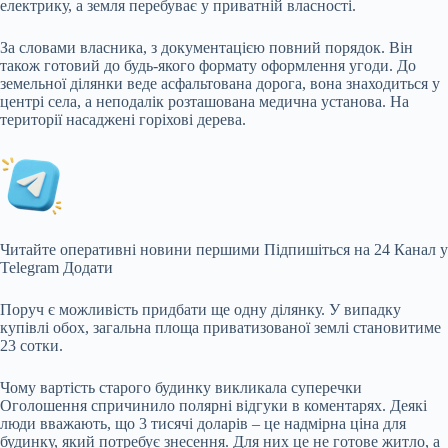
електрику, а земля перебуває у приватній власності.
За словами власника, з документацією повний порядок. Він
також готовий до будь-якого формату оформлення угоди. До
земельної ділянки веде асфальтована дорога, вона знаходиться у
центрі села, а неподалік розташована медична установа. На
території насаджені горіхові дерева.
Читайте оперативні новини першими
Підпишіться на 24 Канал у
Telegram
Додати
Поруч є можливість придбати ще одну ділянку. У випадку
купівлі обох, загальна площа приватизованої землі становитиме
23 сотки.
Чому вартість старого будинку викликала суперечки
Оголошення спричинило полярні відгуки в коментарях. Деякі
люди вважають, що 3 тисячі доларів – це надмірна ціна для
будинку, який потребує знесення. Для них це не готове житло, а