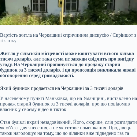
Вартість житла на Черкащині спричинила дискусію / Скріншот з
тік току
Житло у сільській місцевості може коштувати всього кілька
тисяч доларів, але така сума не завжди
свідчить про вигідну
угоду. На Черкащині пропонується до продажу старий
будинок за 3 тисячі доларів, і ця пропозиція викликала жваві
обговорення серед громадськості.
Який будинок продається на Черкащині за 3 тисячі доларів
У населеному пункті Маньківка, що на Уманщині, виставлено на
продаж старий будинок за 3 тисячі доларів, про що повідомив
власник у своєму відео в тікток.
Стан будівлі вкрай незадовільний. Його, скоріше, слід розглядати
як об’єкт для знесення, а не як готове помешкання. Продавець
також наголошує на тому, що до ділянки вже підведено газ та