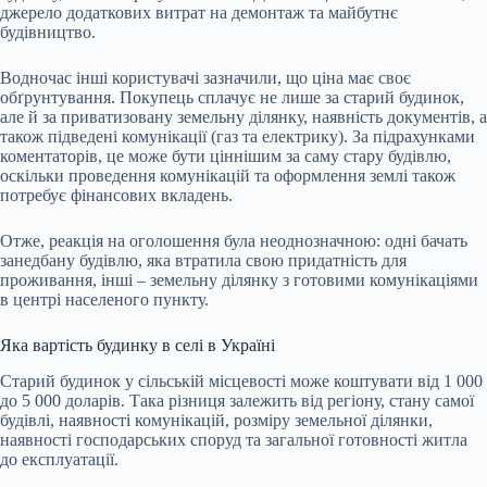
джерело додаткових витрат на демонтаж та майбутнє
будівництво.
Водночас інші користувачі зазначили, що ціна має своє
обґрунтування. Покупець сплачує не лише за старий будинок,
але й за приватизовану земельну ділянку, наявність документів, а
також підведені комунікації (газ та електрику). За підрахунками
коментаторів, це може бути ціннішим за саму стару будівлю,
оскільки проведення комунікацій та оформлення землі також
потребує фінансових вкладень.
Отже, реакція на оголошення була неоднозначною: одні бачать
занедбану будівлю, яка втратила свою придатність для
проживання, інші – земельну ділянку з готовими комунікаціями
в центрі населеного пункту.
Яка вартість будинку в селі в Україні
Старий будинок у сільській місцевості може коштувати від 1 000
до 5 000 доларів. Така різниця залежить від регіону, стану самої
будівлі, наявності комунікацій, розміру земельної ділянки,
наявності господарських споруд та загальної готовності житла
до експлуатації.