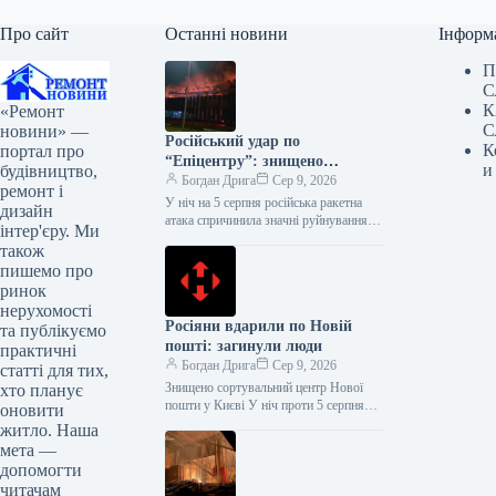
Про сайт
Останні новини
Інформ
П
С
К
«Ремонт
С
новини» —
Російський удар по
К
портал про
“Епіцентру”: знищено
и
будівництво,
логістичні центри, є жертви
Богдан Дрига
Сер 9, 2026
ремонт і
У ніч на 5 серпня російська ракетна
дизайн
атака спричинила значні руйнування
інтер'єру. Ми
інфраструктури компанії “Епіцентр”.
також
Під ударом опинилися логістичні
пишемо про
комплекси у…
ринок
нерухомості
Росіяни вдарили по Новій
та публікуємо
пошті: загинули люди
практичні
Богдан Дрига
Сер 9, 2026
статті для тих,
Знищено сортувальний центр Нової
хто планує
пошти у Києві У ніч проти 5 серпня
оновити
внаслідок масованої ворожої атаки
житло. Наша
було знищено сортувальний центр…
мета —
допомогти
читачам