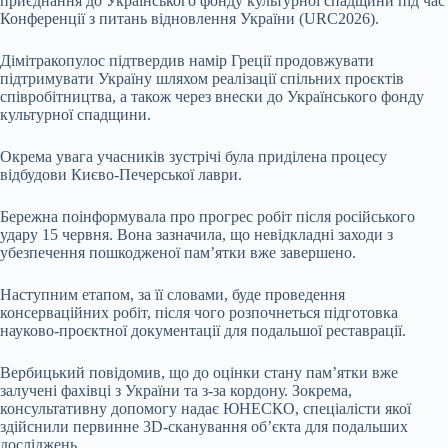
приєднання до Українського фонду культурної спадщини під час
Конференції з питань відновлення України (URC2026).
Дімітракопулос підтвердив намір Греції продовжувати
підтримувати Україну шляхом реалізації спільних проєктів
співробітництва, а також через внески до Українського фонду
культурної спадщини.
Окрема увага учасників зустрічі була приділена процесу
відбудови Києво-Печерської лаври.
Бережна поінформувала про прогрес робіт після російського
удару 15 червня. Вона зазначила, що невідкладні заходи з
убезпечення пошкодженої пам’ятки вже завершено.
Наступним етапом, за її словами, буде проведення
консерваційних робіт, після чого розпочнеться підготовка
науково-проєктної документації для подальшої реставрації.
Вербицький повідомив, що до оцінки стану пам’ятки вже
залучені фахівці з України та з-за кордону. Зокрема,
консультативну допомогу надає ЮНЕСКО, спеціалісти якої
здійснили первинне 3D-сканування об’єкта для подальших
досліджень.