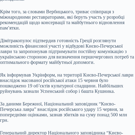
Крім того, за словами Вербицького, триває співпраця з
міжнародними реставраторами, які беруть участь у розробці
рекомендацій щодо консервації та майбутнього відновлення
пам’ятки.
Дімітракопулос підтвердив готовність Греції розглянути
можливість фінансової участі у відбудові Києво-Печерської
лаври та запропонував підтримувати постійну комунікацію з
українською стороною для визначення першочергових потреб та
оптимального формату майбутньої допомоги.
Як інформував Укрінформ, на території Києво-Печерської лаври
внаслідок масованої російської атаки 15 червня було
пошкоджено 19 об’єктів культурної спадщини. Найбільших
руйнувань зазнали Успенський собор і башта Кушника.
За даними Бережної, Національний заповідник “Києво-
Печерська лавра” внаслідок російського удару 15 червня, за
попередніми оцінками, зазнав збитків на суму понад 500 млн
грн.
Генеральний директор Національного заповідника “Києво-