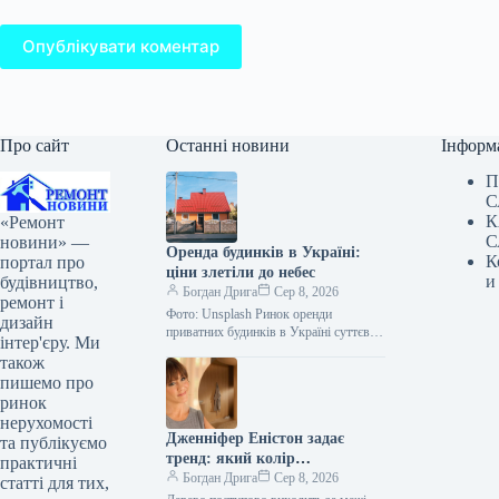
Опублікувати коментар
Про сайт
Останні новини
Інформ
П
С
К
«Ремонт
С
новини» —
Оренда будинків в Україні:
К
портал про
ціни злетіли до небес
и
будівництво,
Богдан Дрига
Сер 8, 2026
ремонт і
Фото: Unsplash Ринок оренди
дизайн
приватних будинків в Україні суттєво
інтер'єру. Ми
змінився після початку
також
повномасштабної війни. У деяких
пишемо про
областях медіанні ціни зросли…
ринок
нерухомості
Дженніфер Еністон задає
та публікуємо
тренд: який колір
практичні
домінуватиме у ванних
Богдан Дрига
Сер 8, 2026
статті для тих,
кімнатах 2027 року