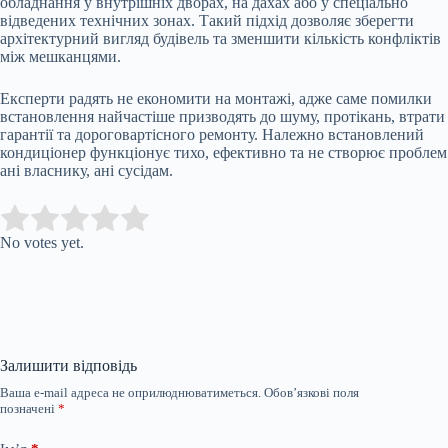
обладнання у внутрішніх дворах, на дахах або у спеціально
відведених технічних зонах. Такий підхід дозволяє зберегти
архітектурний вигляд будівель та зменшити кількість конфліктів
між мешканцями.
Експерти радять не економити на монтажі, адже саме помилки
встановлення найчастіше призводять до шуму, протікань, втрати
гарантії та дороговартісного ремонту. Належно встановлений
кондиціонер функціонує тихо, ефективно та не створює проблем
ані власнику, ані сусідам.
Submit Rating
Rate this item:
No votes yet.
Залишити відповідь
Ваша e-mail адреса не оприлюднюватиметься.
Обов’язкові поля
позначені
*