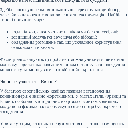
Через що найчастіше виникають конфлікти із сусідами?
Здебільшого суперечки виникають не через сам кондиціонер, а
через його некоректне встановлення чи експлуатацію. Найбільш
типові причини скарг:
вода від конденсату стікає на вікна чи балкон сусідові;
зовнішній модуль генерує шум або вібрації;
обладнання розміщене так, що ускладнює користування
балконом чи вікнами.
Фахівці наголошують: ці проблеми можна уникнути ще на етапі
монтажу – достатньо належним чином організувати відведення
конденсату та застосувати антивібраційні кріплення.
Як це регулюється в Європі?
У багатьох європейських країнах правила встановлення
кондиціонерів є значно жорсткішими. У містах Італії, Франції та
Іспанії, особливо в історичних кварталах, монтаж зовнішніх
модулів на фасадах часто обмежується або потребує окремого
узгодження.
У зв’язку з цим, власники нерухомості все частіше розміщують