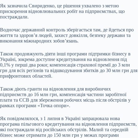
Як зазначила Свириденко, це рішення ухвалено з метою
прискорення відновлювальних робіт на підприємствах, що
постраждали.
Водночас державний контроль зберігається там, де йдеться про
життя та здоров’я людей, захист довкілля, безпеку держави та
виконання міжнародних зобов’язань.
Також продовжують діяти інші програми підтримки бізнесу в
Україні, зокрема доступне кредитування на відновлення під
0,1% у перші два роки; компенсація страхової премії до 3 млн
грн для всіх регіонів та відшкодування збитків до 30 млн грн для
прифронтових областей.
Також діють гранти на відновлення для виробничих
підприємств до 16 млн грн, компенсація частини заробітної
плати та ЄСВ для збереження робочих місць після обстрілів у
рамках програми «Точка опори».
Як повідомлялося, з 1 липня в Україні запрацювала нова
програма пільгового кредитування на відновлення підприємств,
які постраждали від російських обстрілів. Малий та середній
бізнес може отримати до 150 млн грн у межах програми