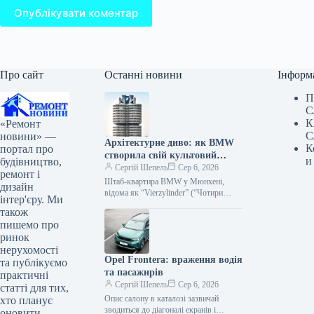
Опублікувати коментар
Про сайт
Останні новини
Інформ
П
С
К
«Ремонт
С
новини» —
Архітектурне диво: як BMW
К
портал про
створила свій культовий
и
будівництво,
штаб-квартиру
Сергій Шепель
Сер 6, 2026
ремонт і
Штаб-квартира BMW у Мюнхені,
дизайн
відома як “Vierzylinder” (“Чотири
інтер'єру. Ми
циліндри”), є однією з
також
найвпізнаваніших корпоративних
пишемо про
будівель Німеччини. З 1973 року ця…
ринок
нерухомості
Opel Frontera: враження водія
та публікуємо
та пасажирів
практичні
Сергій Шепель
Сер 6, 2026
статті для тих,
Опис салону в каталозі зазвичай
хто планує
зводиться до діагоналі екранів і
оновити