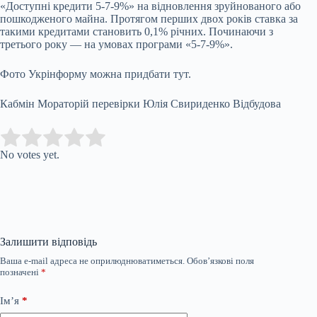
«Доступні кредити 5-7-9%» на відновлення зруйнованого або
пошкодженого майна. Протягом перших двох років ставка за
такими кредитами становить 0,1% річних. Починаючи з
третього року — на умовах програми «5-7-9%».
Фото Укрінформу можна придбати тут.
Кабмін Мораторій перевірки Юлія Свириденко Відбудова
Submit Rating
Rate this item:
No votes yet.
Залишити відповідь
Ваша e-mail адреса не оприлюднюватиметься.
Обов’язкові поля
позначені
*
Ім’я
*