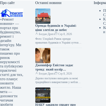
Про сайт
Останні новини
Інформ
П
С
К
«Ремонт
С
новини» —
Оренда будинків в Україні:
К
портал про
ціни злетіли до небес
и
будівництво,
Богдан Дрига
Сер 8, 2026
ремонт і
Фото: Unsplash Ринок оренди
дизайн
приватних будинків в Україні суттєво
інтер'єру. Ми
змінився після початку
також
повномасштабної війни. У деяких
пишемо про
областях медіанні ціни зросли…
ринок
нерухомості
Дженніфер Еністон задає
та публікуємо
тренд: який колір
практичні
домінуватиме у ванних
Богдан Дрига
Сер 8, 2026
статті для тих,
кімнатах 2027 року
Дерево поступово виходить за межі
хто планує
традиційного використання у меблях
оновити
та підлоговому покритті, дедалі
житло. Наша
частіше стаючи матеріалом для
мета —
оформлення цілих стін…
допомогти
читачам
зробити
НАБУ закрило справу про