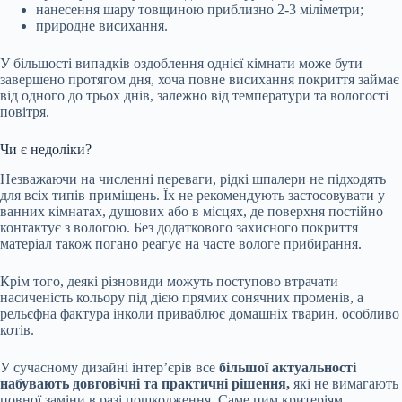
нанесення шару товщиною приблизно 2-3 міліметри;
природне висихання.
У більшості випадків оздоблення однієї кімнати може бути
завершено протягом дня, хоча повне висихання покриття займає
від одного до трьох днів, залежно від температури та вологості
повітря.
Чи є недоліки?
Незважаючи на численні переваги, рідкі шпалери не підходять
для всіх типів приміщень. Їх не рекомендують застосовувати у
ванних кімнатах, душових або в місцях, де поверхня постійно
контактує з вологою. Без додаткового захисного покриття
матеріал також погано реагує на часте вологе прибирання.
Крім того, деякі різновиди можуть поступово втрачати
насиченість кольору під дією прямих сонячних променів, а
рельєфна фактура інколи приваблює домашніх тварин, особливо
котів.
У сучасному дизайні інтер’єрів все
більшої актуальності
набувають довговічні та практичні рішення,
які не вимагають
повної заміни в разі пошкодження. Саме цим критеріям