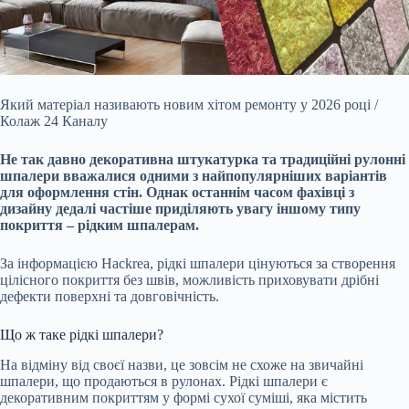
Який матеріал називають новим хітом ремонту у 2026 році /
Колаж 24 Каналу
Не так давно декоративна штукатурка та традиційні рулонні
шпалери вважалися одними з
найпопулярніших варіантів
для оформлення стін. Однак останнім часом фахівці з
дизайну дедалі частіше приділяють увагу іншому типу
покриття – рідким шпалерам.
За інформацією Hackrea, рідкі шпалери цінуються за створення
цілісного покриття без швів, можливість приховувати дрібні
дефекти поверхні та довговічність.
Що ж таке рідкі шпалери?
На відміну від своєї назви, це зовсім не схоже на звичайні
шпалери, що продаються в рулонах. Рідкі шпалери є
декоративним покриттям у формі сухої суміші, яка містить