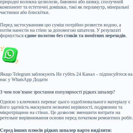
природні волокна целюлози, бавовни або шовку, сполучний
компонент та естетичні домішки, такі як перламутр, мінеральні
частинки або блискітки.
Перед застосуванням цю суміш потрібно розвести водою, а
потім нанести на стіни за допомогою шпателя. У результаті
формується
єдине полотно без стиків та помітних переходів
.
Якщо Telegram заблокують
Не губіть 24 Канал – підписуйтеся на
нас у WhatsApp
Додати
З чим пов’язане зростання популярності рідких шпалер?
Однією з ключових переваг цього оздоблювального матеріалу є
його здатність маскувати незначні нерівності, подряпини та
мікротріщини на стінах. Це дозволяє зменшити витрати на
ретельне вирівнювання основи перед початком ремонтних робіт.
Серед інших плюсів рідких шпалер варто виділити: