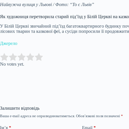
Найвужча вулиця у Львові / Фото: “То є Львів”
Як художниця перетворила старий під’їзд у Білій Церкві на казк
У Білій Церкві звичайний під’їзд багатоквартирного будинку поч
лісових тварин та казкової феї, а сусіди попросили її продовжит
Джерело
Submit Rating
Rate this item:
No votes yet.
Залишити відповідь
Ваша e-mail адреса не оприлюднюватиметься.
Обов’язкові поля позначені
*
Ім’я
*
Email
*