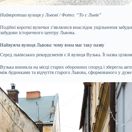
Найкоротша вулиця у Львові / Фото: “То є Львів”
Подібні короткі вулички з’являлися внаслідок ущільнення забудов
забудови історичного центру Львова.
Найвужча вулиця Львова: чому вона має таку назву
Серед львівських рекордсменів є й вулиця Вузька. Її назва цілком
Вузька виникла на місці старих оборонних споруд і зберегла авте
між будинками та відчуття старого Львова, сформованого у дуж