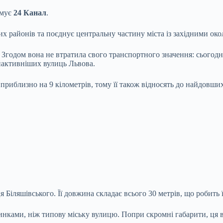
мує
24 Канал
.
ких районів та поєднує центральну частину міста із західними ок
Згодом вона не втратила свого транспортного значення: сьогодні
айактивніших вулиць Львова.
 приблизно на 9 кілометрів, тому її також відносять до найдовши
іляшівського. Її довжина складає всього 30 метрів, що робить 
инками, ніж типову міську вулицю. Попри скромні габарити, ця в