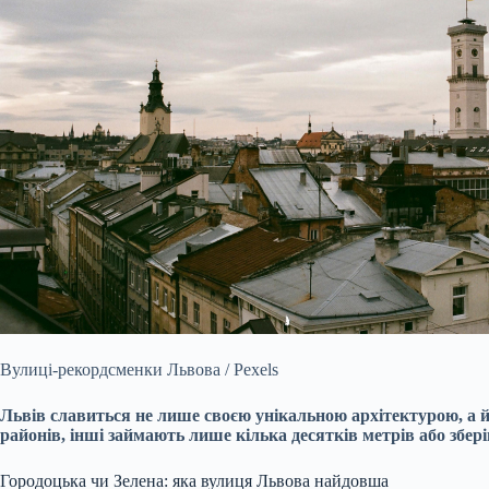
Вулиці-рекордсменки Львова / Pexels
Львів славиться не лише своєю унікальною архітектурою, а 
районів, інші займають лише кілька десятків метрів або збе
Городоцька чи Зелена: яка вулиця Львова найдовша