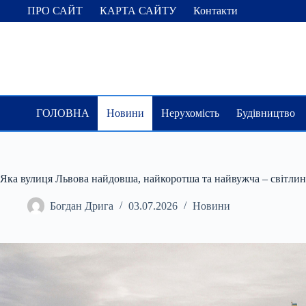
Перейти
ПРО САЙТ
КАРТА САЙТУ
Контакти
до
вмісту
ГОЛОВНА
Новини
Нерухомість
Будівництво
Яка вулиця Львова найдовша, найкоротша та найвужча – світли
Богдан Дрига
03.07.2026
Новини