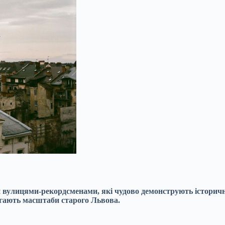
й вулицями-рекордсменами, які чудово демонструють історич
рігають масштаби старого Львова.