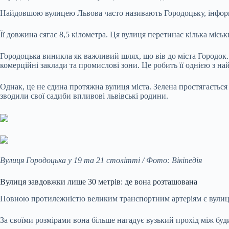
Найдовшою вулицею Львова часто називають Городоцьку, інфор
Її довжина сягає 8,5 кілометра. Ця вулиця перетинає кілька місь
Городоцька виникла як важливий шлях, що вів до міста Городок. 
комерційні заклади та промислові зони. Це робить її однією з н
Однак, це не єдина протяжна вулиця міста. Зелена простягається
зводили свої садиби впливові львівські родини.
Вулиця Городоцька у 19 та 21 столітті / Фото: Вікіпедія
Вулиця завдовжки лише 30 метрів: де вона розташована
Повною протилежністю великим транспортним артеріям є вулиця Б
За своїми розмірами вона більше нагадує вузький прохід між буд