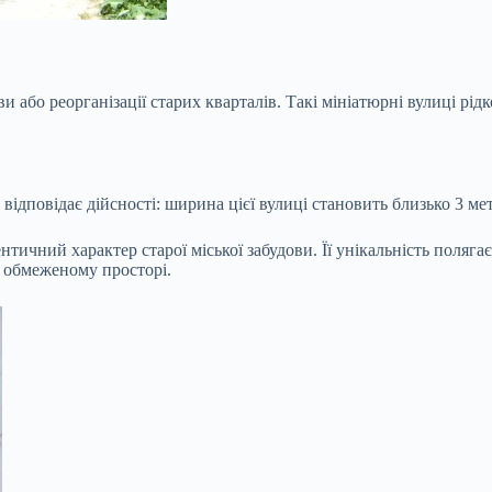
и або реорганізації старих кварталів. Такі мініатюрні вулиці рід
 відповідає дійсності: ширина цієї вулиці становить близько 3 мет
нтичний характер старої міської забудови. Її унікальність поляга
е обмеженому просторі.