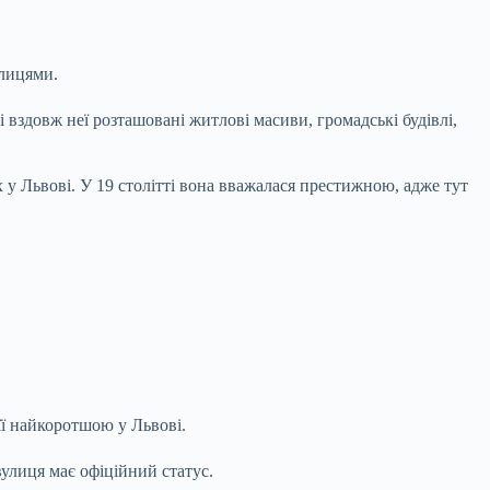
олицями.
 вздовж неї розташовані житлові масиви, громадські будівлі,
х у Львові. У 19 столітті вона вважалася престижною, адже тут
її найкоротшою у Львові.
улиця має офіційний статус.