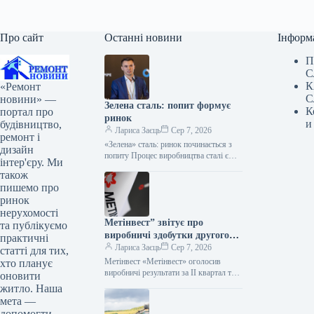
Про сайт
Останні новини
Інформ
П
С
К
«Ремонт
С
новини» —
Зелена сталь: попит формує
К
портал про
ринок
и
будівництво,
Лариса Заєць
Сер 7, 2026
ремонт і
«Зелена» сталь: ринок починається з
дизайн
попиту Процес виробництва сталі є
інтер'єру. Ми
одним із найбільших джерел викидів
також
парникових газів у світі. Однак,…
пишемо про
ринок
нерухомості
Метінвест” звітує про
та публікуємо
виробничі здобутки другого
практичні
кварталу та першого півріччя
Лариса Заєць
Сер 7, 2026
статті для тих,
2026 року
Метінвест «Метінвест» оголосив
хто планує
виробничі результати за ІІ квартал та I
оновити
півріччя 2026 року Група «Метінвест»
житло. Наша
оприлюднила свої виробничі
мета —
показники за…
допомогти