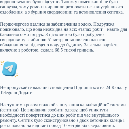
водопостачання було відсутнє. Також у помешканні не було
санвузла, тому ремонт вирішили розпочати не з внутрішнього
оздоблення, а з буріння свердловини та встановлення септика.
Першочергово взялися за забезпечення водою. Подружжя
пояснювало, що вода необхідна на всіх етапах робіт – навіть для
банального миття рук. З цією метою було пробурено
свердловину глибиною 51 метр, встановлено насосне
обладнання та підведено воду до будинку. Загальна вартість,
включно з роботою, склала 68,5 тисячі гривень.
Не пропускайте важливі сповіщення
Підпишіться на 24 Канал у
Telegram
Додати
Наступним кроком стало облаштування каналізаційної системи
(септика). Це вирішили зробити одразу, щоб уникнути
необхідності повертатися до цих робіт під час внутрішнього
ремонту. Септик було сконструйовано з двох бетонних кілець і
розташовано на відстані понад 10 метрів від свердловини.