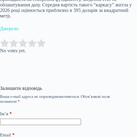
облаштування даху. Середня вартість такого “каркасу” житла у
2026 році оцінюється приблизно в 395 доларів за квадратний
метр.
Джерело
Submit Rating
Rate this item:
No votes yet.
Залишити відповідь
Ваша e-mail адреса не оприлюднюватиметься.
Обов’язкові поля
позначені
*
Ім’я
*
Email
*