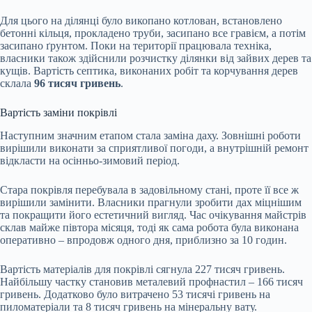
Для цього на ділянці було викопано котлован, встановлено
бетонні кільця, прокладено труби, засипано все гравієм, а потім
засипано ґрунтом. Поки на території працювала техніка,
власники також здійснили розчистку ділянки від зайвих дерев та
кущів. Вартість септика, виконаних робіт та корчування дерев
склала
96 тисяч гривень
.
Вартість заміни покрівлі
Наступним значним етапом стала заміна даху. Зовнішні роботи
вирішили виконати за сприятливої погоди, а внутрішній ремонт
відкласти на осінньо-зимовий період.
Стара покрівля перебувала в задовільному стані, проте її все ж
вирішили замінити. Власники прагнули зробити дах міцнішим
та покращити його естетичний вигляд. Час очікування майстрів
склав майже півтора місяця, тоді як сама робота була виконана
оперативно – впродовж одного дня, приблизно за 10 годин.
Вартість матеріалів для покрівлі сягнула 227 тисяч гривень.
Найбільшу частку становив металевий профнастил – 166 тисяч
гривень. Додатково було витрачено 53 тисячі гривень на
пиломатеріали та 8 тисяч гривень на мінеральну вату.