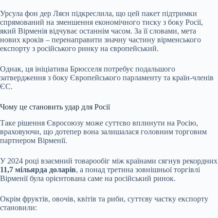
Урсула фон дер Ляєн підкреслила, що цей пакет підтримки
спрямований на зменшення економічного тиску з боку Росії,
який Вірменія відчуває останнім часом. За її словами, мета
нових кроків – перенаправити значну частину вірменського
експорту з російського ринку на європейський.
Однак, ця ініціатива Брюсселя потребує подальшого
затвердження з боку Європейського парламенту та країн-членів
ЄС.
Чому це становить удар для Росії
Таке рішення Євросоюзу може суттєво вплинути на Росію,
враховуючи, що дотепер вона залишалася головним торговим
партнером Вірменії.
У 2024 році взаємний товарообіг між країнами сягнув рекордних
11,7 мільярда доларів
, а понад третина зовнішньої торгівлі
Вірменії була орієнтована саме на російський ринок.
Окрім фруктів, овочів, квітів та риби, суттєву частку експорту
становили: