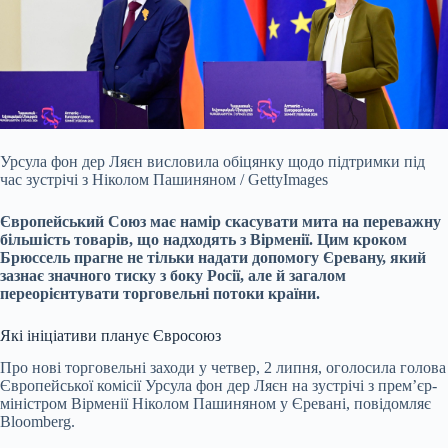
Урсула фон дер Ляєн висловила обіцянку щодо підтримки під
час зустрічі з Ніколом Пашиняном / GettyImages
Європейський Союз має намір скасувати мита на переважну
більшість товарів, що надходять з Вірменії. Цим кроком
Брюссель прагне не тільки надати допомогу Єревану, який
зазнає значного тиску з боку Росії, але й загалом
переорієнтувати торговельні потоки країни.
Які ініціативи планує Євросоюз
Про нові торговельні заходи у четвер, 2 липня, оголосила голова
Європейської комісії Урсула фон дер Ляєн на зустрічі з прем’єр-
міністром Вірменії Ніколом Пашиняном у Єревані, повідомляє
Bloomberg.