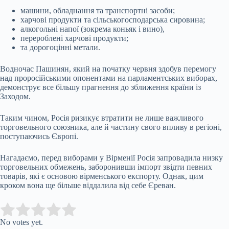
машини, обладнання та транспортні засоби;
харчові продукти та сільськогосподарська сировина;
алкогольні напої (зокрема коньяк і вино),
перероблені харчові продукти;
та дорогоцінні метали.
Водночас Пашинян, який на початку червня здобув перемогу
над проросійськими опонентами на парламентських виборах,
демонструє все більшу прагнення до зближення країни із
Заходом.
Таким чином, Росія ризикує втратити не лише важливого
торговельного союзника, але й частину свого впливу в регіоні,
поступаючись Європі.
Нагадаємо, перед виборами у Вірменії Росія запровадила низку
торговельних обмежень, заборонивши імпорт звідти певних
товарів, які є основою вірменського експорту. Однак, цим
кроком вона ще більше віддалила від себе Єреван.
Submit Rating
Rate this item:
No votes yet.