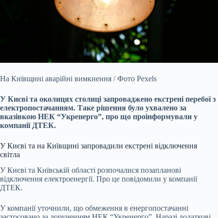
На Київщині аварійні вимкнення / Фото Pexels
У Києві та околицях столиці запроваджено екстрені перебої з
електропостачанням. Таке рішення було ухвалено за
вказівкою НЕК
“Укренерго”, про що проінформували у
компанії ДТЕК.
У Києві та на Київщині запровадили екстрені відключення
світла
У Києві та Київській області розпочалися позапланові
відключення електроенергії. Про це повідомили у компанії
ДТЕК.
У компанії уточнили, що обмеження в енергопостачанні
застосовано за дорученням НЕК “Укренерго”. Наразі додаткові