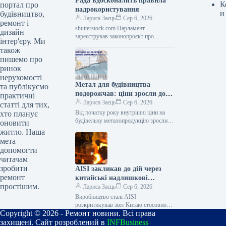
Рада вдосконалить правила
К
портал про
надрокористування
и
будівництво,
Лариса Заєць
Сер 6, 2026
ремонт і
shutterstock.com Парламент
дизайн
зареєстрував законопроєкт про
інтер'єру. Ми
вдосконалення у сфері
також
надрокористування В українському
пишемо про
парламенті зареєстровано
ринок
законопроєкт № 15454, спрямований
нерухомості
на удосконалення механізмів…
Метал для будівництва
та публікуємо
подорожчав: ціни зросли до
практичні
19%
Лариса Заєць
Сер 6, 2026
статті для тих,
Від початку року внутрішні ціни на
хто планує
будівельну металопродукцію зросли на
оновити
4–19%. У липні внутрішні
житло. Наша
котирування за більшістю позицій
мета —
підвищилися на…
допомогти
читачам
зробити
AISI закликав до дій через
ремонт
китайські надлишкові
простішим.
потужності
Лариса Заєць
Сер 6, 2026
Виробництво сталі AISI
розкритикував звіт Китаю стосовно
Copyright © 2026 - Ремонт новини. Всі права
надлишкових потужностей
Американський інститут чавуну та
захищені. Сайт розроблений в
INFBusiness