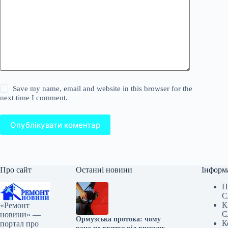
Save my name, email and website in this browser for the
next time I comment.
Опублікувати коментар
Про сайт
Останні новини
Інформ
П
С
К
«Ремонт
С
новини» —
Ормузська протока: чому
К
портал про