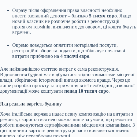
Одразу після оформлення права власності необхідно
внести заставний депозит – близько
5 тисяч євро
. Якщо
новий власник не розпочне роботи з реконструкції
протягом термінів, визначених договором, ці кошти будуть
втрачені.
Окремо доведеться оплатити нотаріальні послуги,
реєстраційні збори та податки, що збільшує початкові
витрати приблизно на
4 тисячі євро
.
Але найзначнішою статтею витрат є сама реконструкція.
Відновлення будівлі має відбуватися згідно з вимогами місцевої
влади, зберігаючи історичний вигляд якомога краще. Через це
лише розробка проєкту та отримання всієї необхідної дозвільної
документації може коштувати
понад 10 тисяч євро
.
Яка реальна вартість будинку
Хоча італійська держава надає певну компенсацію на витрати з
ремонту, скористатися нею можна лише за умови, що ремонтні
роботи виконуються сертифікованими місцевими компаніями. З
цієї причини вартість реконструкції часто виявляється значно
вищою, ніж передбачали покупці.