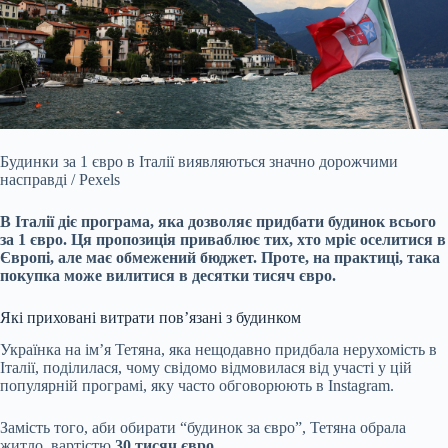
Будинки за 1 євро в Італії виявляються значно дорожчими
насправді / Pexels
В Італії діє програма, яка дозволяє придбати будинок всього
за 1 євро. Ця пропозиція приваблює
тих, хто мріє оселитися в
Європі, але має обмежений бюджет. Проте, на практиці, така
покупка може вилитися в десятки тисяч євро.
Які приховані витрати пов’язані з будинком
Українка на ім’я Тетяна, яка нещодавно придбала нерухомість в
Італії, поділилася, чому свідомо відмовилася від участі у цій
популярній програмі, яку часто обговорюють в Instagram.
Замість того, аби обирати “будинок за євро”, Тетяна обрала
житло, вартістю
30 тисяч євро.