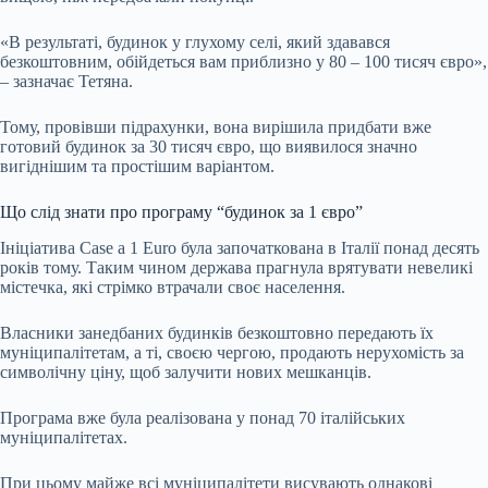
«В результаті, будинок у глухому селі, який здавався
безкоштовним, обійдеться вам приблизно у 80 – 100 тисяч євро»,
– зазначає Тетяна.
Тому, провівши підрахунки, вона вирішила придбати вже
готовий будинок за 30 тисяч євро, що виявилося значно
вигіднішим та простішим варіантом.
Що слід знати про програму “будинок за 1 євро”
Ініціатива Case a 1 Euro була започаткована в Італії понад десять
років тому. Таким чином держава прагнула врятувати невеликі
містечка, які стрімко втрачали своє населення.
Власники занедбаних будинків безкоштовно передають їх
муніципалітетам, а ті, своєю чергою, продають нерухомість за
символічну ціну, щоб залучити нових мешканців.
Програма вже була реалізована у понад 70 італійських
муніципалітетах.
При цьому майже всі муніципалітети висувають однакові