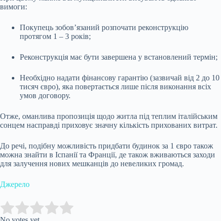
вимоги:
Покупець зобов’язаний розпочати реконструкцію
протягом 1 – 3 років;
Реконструкція має бути завершена у встановлений термін;
Необхідно надати фінансову гарантію (зазвичай від 2 до 10
тисяч євро), яка повертається лише після виконання всіх
умов договору.
Отже, оманлива пропозиція щодо житла під теплим італійським
сонцем насправді приховує значну кількість прихованих витрат.
До речі, подібну можливість придбати будинок за 1 євро також
можна знайти в Іспанії та Франції, де також вживаються заходи
для залучення нових мешканців до невеликих громад.
Джерело
Submit Rating
Rate this item:
No votes yet.