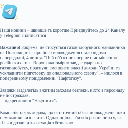
Наші новини – швидше та коротше
Приєднуйтесь до 24 Каналу
у Telegram
Підписатися
Важливо!
Зокрема, це стосується газовидобувного майданчика
на Полтавщині – про його пошкодження стало відомо
напередодні, 4 липня. “Цей об’єкт не вперше стає мішенню
російських атак. Ворог планомірно завдає ударів по
газовидобутку, прагнучи зменшити власні доходи України та
ускладнити підготовку до опалювального сезону”, – йшлося в
попередньому повідомленні “Нафтогазу”.
Завдяки заздалегідь вжитим заходам безпеки, ніхто з персоналу
не постраждав,
– підкреслили в “Нафтогазі”.
Компанія також додала, що остаточний обсяг пошкоджень поки
неможливо визначити. Однак оцінка збитків розпочнеться, як
тільки дозволить ситуація з безпекою.