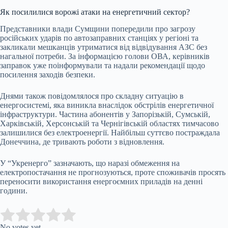
Як посилилися ворожі атаки на енергетичний сектор?
Представники влади Сумщини попередили про загрозу
російських ударів по автозаправних станціях у регіоні та
закликали мешканців утриматися від відвідування АЗС без
нагальної потреби. За інформацією голови ОВА, керівників
заправок уже поінформували та надали рекомендації щодо
посилення заходів безпеки.
Днями також повідомлялося про складну ситуацію в
енергосистемі, яка виникла внаслідок обстрілів енергетичної
інфраструктури. Частина абонентів у Запорізькій, Сумській,
Харківській, Херсонській та Чернігівській областях тимчасово
залишилися без електроенергії. Найбільш суттєво постраждала
Донеччина, де тривають роботи з відновлення.
У “Укренерго” зазначають, що наразі обмеження на
електропостачання не прогнозуються, проте споживачів просять
переносити використання енергоємних приладів на денні
години.
Submit Rating
Rate this item:
No votes yet.