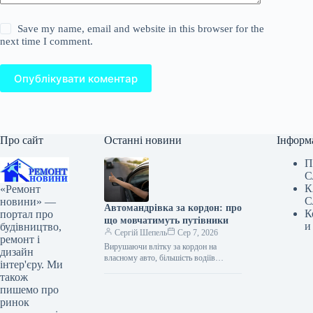
Save my name, email and website in this browser for the
next time I comment.
Опублікувати коментар
Про сайт
Останні новини
Інформ
П
С
К
«Ремонт
С
новини» —
Автомандрівка за кордон: про
К
портал про
що мовчатимуть путівники
и
будівництво,
Сергій Шепель
Сер 7, 2026
ремонт і
Вирушаючи влітку за кордон на
дизайн
власному авто, більшість водіїв
інтер'єру. Ми
переймаються місцевими
також
обмеженнями швидкості, вартістю
пишемо про
платних доріг та паркування. Однак
ринок
значно…