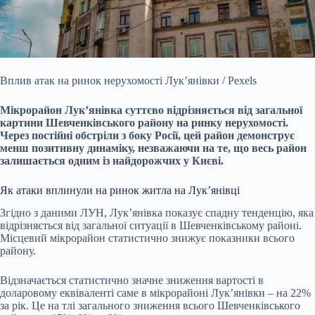
Вплив атак на ринок нерухомості Лук’янівки / Pexels
Мікрорайон Лук’янівка суттєво відрізняється від загальної
картини Шевченківського району на ринку нерухомості.
Через
постійні обстріли з боку Росії, цей район демонструє
менш позитивну динаміку, незважаючи на те, що весь район
залишається одним із найдорожчих у Києві.
Як атаки вплинули на ринок житла на Лук’янівці
Згідно з даними ЛУН, Лук’янівка показує спадну тенденцію, яка
відрізняється від загальної ситуації в Шевченківському районі.
Місцевий мікрорайон статистично знижує показники всього
району.
Відзначається статистично значне зниження вартості в
доларовому еквіваленті саме в мікрорайоні Лук’янівки – на 22%
за рік. Це на тлі загального зниження всього Шевченківського