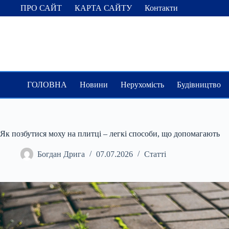
Перейти
ПРО САЙТ
КАРТА САЙТУ
Контакти
до
вмісту
ГОЛОВНА
Новини
Нерухомість
Будівництво
Як позбутися моху на плитці – легкі способи, що допомагають
Богдан Дрига
07.07.2026
Статті