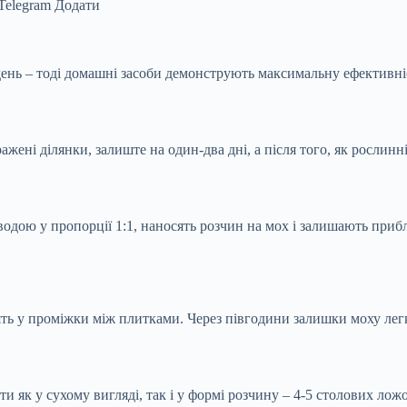
Telegram
Додати
ень – тоді домашні засоби демонструють максимальну ефективні
ені ділянки, залиште на один-два дні, а після того, як рослинні
одою у пропорції 1:1, наносять розчин на мох і залишають при
сять у проміжки між плитками. Через півгодини залишки моху лег
и як у сухому вигляді, так і у формі розчину – 4-5 столових ложо