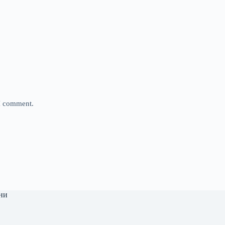
 I comment.
ни