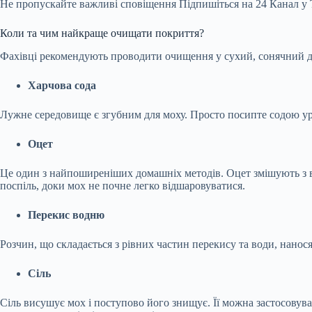
Не пропускайте важливі сповіщення
Підпишіться на 24 Канал у 
Коли та чим найкраще очищати покриття?
Фахівці рекомендують проводити очищення у сухий, сонячний д
Харчова сода
Лужне середовище є згубним для моху. Просто посипте содою ураж
Оцет
Це один з найпоширеніших домашніх методів. Оцет змішують з в
поспіль, доки мох не почне легко відшаровуватися.
Перекис водню
Розчин, що складається з рівних частин перекису та води, нано
Сіль
Сіль висушує мох і поступово його знищує. Її можна застосовуват