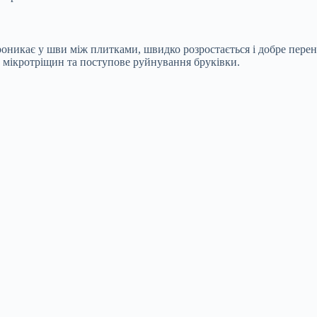
 проникає у шви між плитками, швидко розростається і добре пере
 мікротріщин та поступове руйнування бруківки.