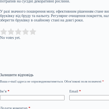
потрапив на сусідні декоративні рослини.
У разі значного поширення моху, ефективним рішенням стане в
бруківку від бруду та нальоту. Регулярне очищення покриття, на
зберегти бруківку в охайному стані на довгі роки.
Submit Rating
Rate this item:
No votes yet.
Залишити відповідь
Ваша e-mail адреса не оприлюднюватиметься.
Обов’язкові поля позначені
*
Ім’я
*
Email
*
Додати коментар
*