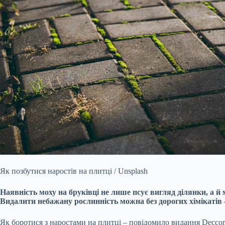
Як позбутися наростів на плитці / Unsplash
Наявність моху на бруківці не лише псує вигляд ділянки, а 
Видалити небажану рослинність можна без дорогих хімікатів
Як боротися з наростами на плитці – повідомило видання Deccori