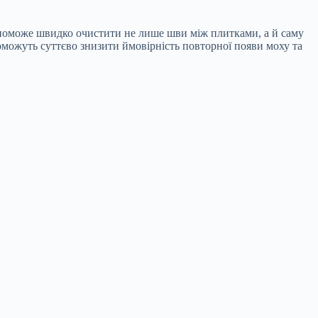
опоможе швидко очистити не лише шви між плитками, а й саму
поможуть суттєво знизити ймовірність повторної появи моху та