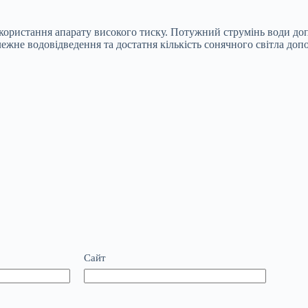
икористання апарату високого тиску. Потужний струмінь води д
лежне водовідведення та достатня кількість сонячного світла до
Сайт