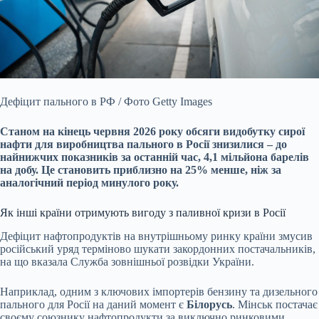
Дефіцит пального в РФ / Фото Getty Images
Станом на кінець червня 2026 року обсяги видобутку сирої
нафти для виробництва пального в Росії знизилися – до
найнижчих
показників за останній час, 4,1 мільйона барелів
на добу. Це становить приблизно на 25% менше, ніж за
аналогічний період минулого року.
Як інші країни отримують вигоду з паливної кризи в Росії
Дефіцит нафтопродуктів на внутрішньому ринку країни змусив
російський уряд терміново шукати закордонних постачальників,
на що вказала Служба зовнішньої розвідки України.
Наприклад, одним з ключових імпортерів бензину та дизельного
пального для Росії на даний момент є
Білорусь
. Мінськ постачає
своєму союзнику нафтопродукти за виключно ринковими