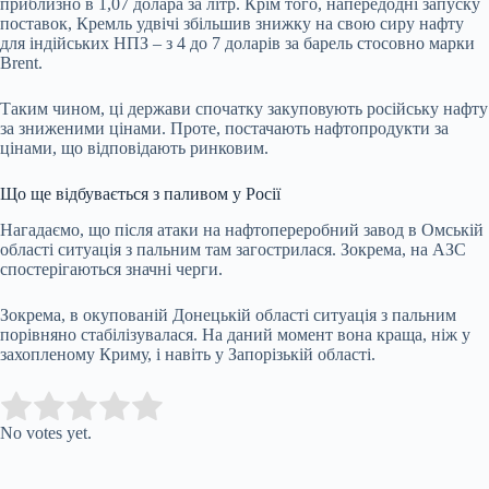
приблизно в 1,07 долара за літр. Крім того, напередодні запуску
поставок, Кремль удвічі збільшив знижку на свою сиру нафту
для індійських НПЗ – з 4 до 7 доларів за барель стосовно марки
Brent.
Таким чином, ці держави спочатку закуповують російську нафту
за зниженими цінами. Проте, постачають нафтопродукти за
цінами, що відповідають ринковим.
Що ще відбувається з паливом у Росії
Нагадаємо, що після атаки на нафтопереробний завод в Омській
області ситуація з пальним там загострилася. Зокрема, на АЗС
спостерігаються значні черги.
Зокрема, в окупованій Донецькій області ситуація з пальним
порівняно стабілізувалася. На даний момент вона краща, ніж у
захопленому Криму, і навіть у Запорізькій області.
Submit Rating
Rate this item:
No votes yet.