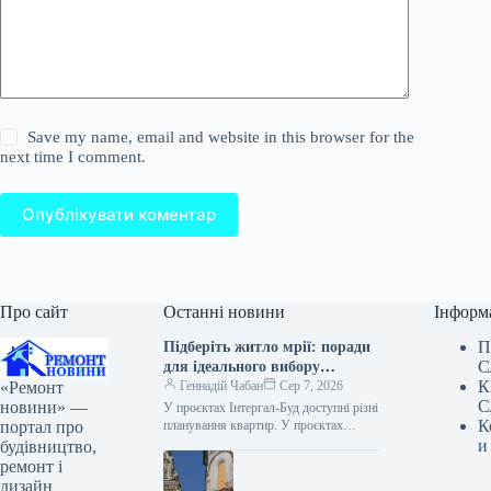
Save my name, email and website in this browser for the
next time I comment.
Опублікувати коментар
Про сайт
Останні новини
Інформ
П
Підберіть житло мрії: поради
С
для ідеального вибору
К
«Ремонт
квартири
Геннадій Чабан
Сер 7, 2026
С
новини» —
У проєктах Інтергал-Буд доступні різні
К
портал про
планування квартир. У проєктах
Інтергал-Буд представлений широкий
и
будівництво,
вибір планувань — від компактних
ремонт і
студій до просторих…
дизайн