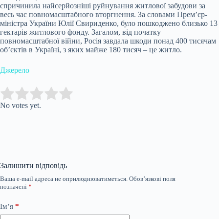
спричинила найсерйозніші руйнування житлової забудови за
весь час повномасштабного вторгнення. За словами Прем’єр-
міністра України Юлії Свириденко, було пошкоджено близько 13
гектарів житлового фонду. Загалом, від початку
повномасштабної війни, Росія завдала шкоди понад 400 тисячам
об’єктів в Україні, з яких майже 180 тисяч – це житло.
Джерело
Submit Rating
Rate this item:
No votes yet.
Залишити відповідь
Ваша e-mail адреса не оприлюднюватиметься.
Обов’язкові поля
позначені
*
Ім’я
*