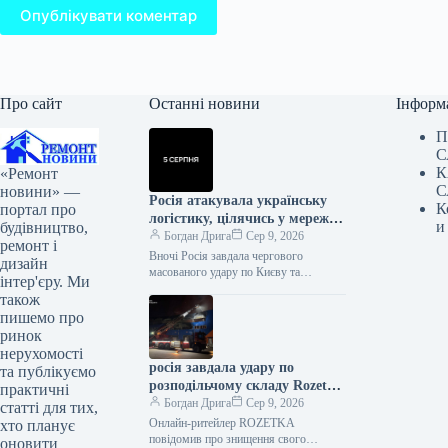
Опублікувати коментар
Про сайт
Останні новини
Інформ
П
С
К
«Ремонт
С
новини» —
Росія атакувала українську
К
портал про
логістику, цілячись у мережі
и
будівництво,
супермаркетів
Богдан Дрига
Сер 9, 2026
ремонт і
Вночі Росія завдала чергового
дизайн
масованого удару по Києву та
інтер'єру. Ми
Київській області. Дві мережі
також
супермаркетів повідомили про
пишемо про
руйнування та втрати. Сільпо…
ринок
нерухомості
росія завдала удару по
та публікуємо
розподільчому складу Rozetka
практичні
в Броварах
Богдан Дрига
Сер 9, 2026
статті для тих,
Онлайн-ритейлер ROZETKA
хто планує
повідомив про знищення свого
оновити