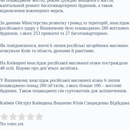
чи пошкоджене житло, реконструкцію знищеного житла,
капітальний ремонт багатоквартирних будинків, а також
відновлення інженерних мереж.
За даними Міністерства розвитку громад та територій, внаслідок
російського удару у Вишневому було пошкоджено 280 житлових
будинків, з яких 253 приватні та 27 багатоквартирних.
Як повідомлялося, вночі 6 липня російські загарбники масовано
атакували Київ та область дронами й ракетами.
На Київщині внаслідок російської масованої атаки постраждали
48 осіб. Відомо про дев’ятьох загиблих.
У Вишневому внаслідок російської масованої атаки 6 липня
пошкоджено понад 200 об’єктів, з яких більше 100 – житлові
будинки. Також пошкоджені сім гуртожитків для залізничників.
Кабмін Обстріл Київщина Вишневе Юлія Свириденко Відбудова
Submit Rating
Rate this item:
No votes yet.