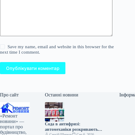
Save my name, email and website in this browser for the
next time I comment.
Опублікувати коментар
Про сайт
Останні новини
Інформ
«Ремонт
новини» —
Сода в антифризі:
портал про
автомеханіки розкривають
будівництво,
секрет гаражних хитрощів
Сергій Шепель
Сер 6, 2026