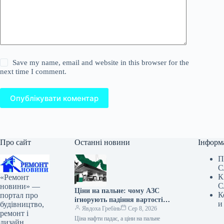
Save my name, email and website in this browser for the
next time I comment.
Опублікувати коментар
Про сайт
Останні новини
Інформ
П
С
К
«Ремонт
С
новини» —
Ціни на пальне: чому АЗС
К
портал про
ігнорують падіння вартості
и
будівництво,
нафти
Явдоха Гребінь
Сер 8, 2026
ремонт і
Ціна нафти падає, а ціни на пальне
дизайн