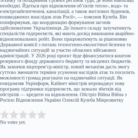
техніку та обладнання з різних регіонів туди, де вони найбільш
необхідні. Йдеться про відновлення об’єктів тепло-, водо- та
електрозабезпечення, каналізації, а також житлових будинків,
пошкоджених внаслідок атак Росії», — пояснив Кулеба. Він
поінформував, що координацію формування загонів
здійснюватиме Укрзалізниця. До їхнього складу залучатимуть
спеціалістів підприємств, які мають досвід виконання аварійно-
відновлювальних робіт. Вони працюватимуть за рішеннями
Державної комісії з питань техногенно-екологічної безпеки та
надзвичайних ситуацій за участю обласних військових
адміністрацій. У 2026 році проєкт буде фінансуватися коштом
резервного фонду державного бюджету та місцевих бюджетів.
Як зазначив віцепрем’єр-міністр, новий механізм дасть змогу
суттєво зменшити терміни усунення наслідків атак та посилить
можливості громад реагувати на надзвичайні ситуації. Як
повідомляв Укрінформ, Кабінет міністрів впроваджує нову
програму підтримки підприємств, що зазнали збитків від
обстрілів — кредити на відновлення. Обстріл Війна Війна з
Росією Відновлення України Олексій Кулеба Мінрозвитку
Submit Rating
Rate this item:
No votes yet.