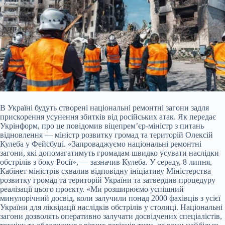
В Україні будуть створені національні ремонтні загони задля
прискорення усунення збитків від російських атак. Як передає
Укрінформ, про це повідомив віцепрем’єр-міністр з питань
відновлення — міністр розвитку громад та територій Олексій
Кулеба у Фейсбуці. «Запроваджуємо національні ремонтні
загони, які допомагатимуть громадам швидко усувати наслідки
обстрілів з
боку Росії», — зазначив Кулеба. У середу, 8 липня,
Кабінет міністрів схвалив відповідну ініціативу Міністерства
розвитку громад та територій України та затвердив процедуру
реалізації цього проєкту. «Ми розширюємо успішний
минулорічний досвід, коли залучили понад 2000 фахівців з усієї
України для ліквідації наслідків обстрілів у столиці. Національні
загони дозволять оперативно залучати досвідчених спеціалістів,