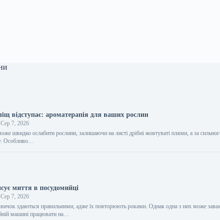
ни
іщ відступає: ароматерапія для ваших рослин
Сер 7, 2026
оже швидко ослабити рослини, залишаючи на листі дрібні жовтуваті плями, а за сильно
ну. Особливо…
сує миття в посудомийці
Сер 7, 2026
звичок здаються правильними, адже їх повторюють роками. Однак одна з них може зава
ийній машині працювати на…