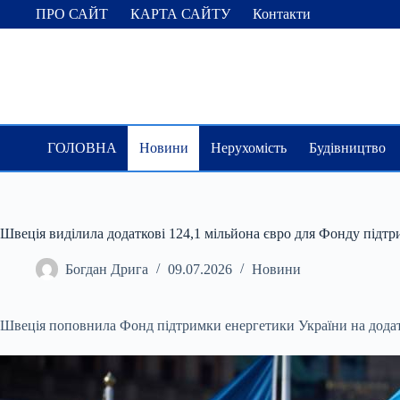
Перейти
ПРО САЙТ
КАРТА САЙТУ
Контакти
до
вмісту
ГОЛОВНА
Новини
Нерухомість
Будівництво
Швеція виділила додаткові 124,1 мільйона євро для Фонду підтр
Богдан Дрига
09.07.2026
Новини
Швеція поповнила Фонд підтримки енергетики України на додатк