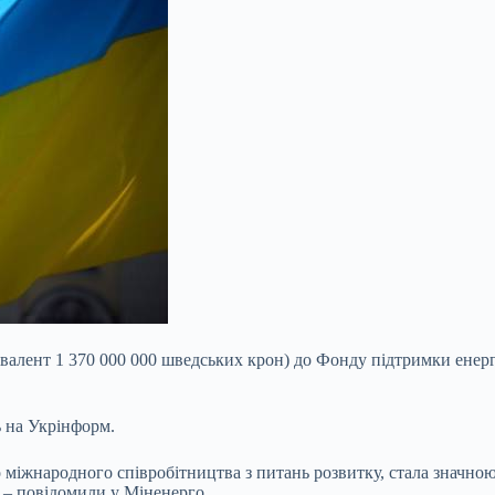
вівалент 1 370 000 000 шведських крон) до Фонду підтримки енер
 на Укрінформ.
о міжнародного співробітництва з питань
розвитку, стала значно
 – повідомили у Міненерго.