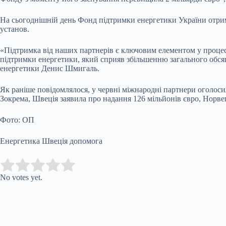
На сьогоднішній день Фонд підтримки енергетики України отрима
установ.
«Підтримка від наших партнерів є ключовим елементом у процесі
підтримки енергетики, який сприяв збільшенню загального обсяг
енергетики Денис Шмигаль.
Як раніше повідомлялося, у червні міжнародні партнери оголоси
Зокрема, Швеція заявила про надання 126 мільйонів євро, Норвег
Фото: ОП
Енергетика Швеція допомога
Submit Rating
Rate this item:
No votes yet.