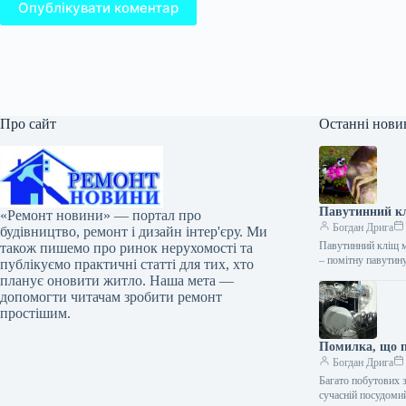
Опублікувати коментар
Про сайт
Останні нови
Павутинний кл
«Ремонт новини» — портал про
Богдан Дрига
будівництво, ремонт і дизайн інтер'єру. Ми
Павутинний кліщ м
також пишемо про ринок нерухомості та
– помітну павути
публікуємо практичні статті для тих, хто
планує оновити житло. Наша мета —
допомогти читачам зробити ремонт
простішим.
Помилка, що п
Богдан Дрига
Багато побутових 
сучасній посудом