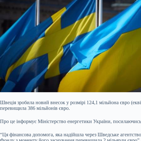
Швеція зробила новий внесок у розмірі 124,1 мільйона євро (ек
перевищила 386 мільйонів євро.
Про це інформує Міністерство енергетики України, посилаючись
“Ця фінансова допомога, яка надійшла через Шведське агентств
Фонду з моменту його заснування перевищила 2 мільярди євро”,