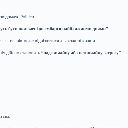
відомляє Politico.
жуть бути включені до ембарго найближчими днями”
.
к товарів може відрізнятися для кожної країни.
нія дійсно становить
“надзвичайну або незвичайну загрозу”
юзом.