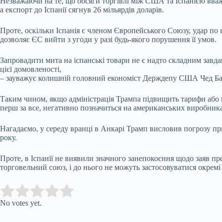
Незважаючи на те, що обсяги торгівлі між США та Іспанією вваж
а експорт до Іспанії сягнув 26 мільярдів доларів.
Проте, оскільки Іспанія є членом Європейського Союзу, удар по 
дозволяє ЄС вийти з угоди у разі будь-якого порушення її умов.
Запровадити мита на іспанські товари не є надто складним завда
цієї домовленості,
– зауважує колишній головний економіст Держдепу США Чед Ба
Таким чином, якщо адміністрація Трампа підвищить тарифи або н
перш за все, негативно позначиться на американських виробник
Нагадаємо, у середу вранці в Анкарі Трамп висловив погрозу п
року.
Проте, в Іспанії не виявили значного занепокоєння щодо заяв п
торговельний союз, і до нього не можуть застосовуватися окремі
Submit Rating
Rate this item:
No votes yet.