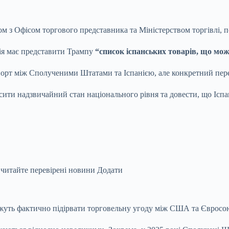
 з Офісом торгового представника та Міністерством торгівлі, по
ція має представити Трампу
“список іспанських товарів, що мо
рт між Сполученими Штатами та Іспанією, але конкретний перелі
ити надзвичайний стан національного рівня та довести, що Іспа
 читайте перевірені новини
Додати
ожуть фактично підірвати торговельну угоду між США та Євросо