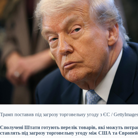
Трамп поставив під загрозу торговельну угоду з ЄС / GettyImage
Сполучені Штати готують перелік товарів, які можуть потрапи
ставлять під загрозу торговельну угоду між США та Європе