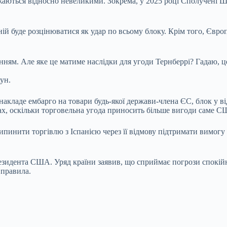
аються відносно невеликими. Зокрема, у 2025 році Сполучені Шт
ній буде розцінюватися як удар по всьому блоку. Крім того, Євр
нням. Але яке це матиме наслідки для угоди Тернберрі? Гадаю, ц
ун.
акладе ембарго на товари будь-якої держави-члена ЄС, блок у ві
ах, оскільки торговельна угода приносить більше вигоди саме С
рипинити торгівлю з Іспанією через її відмову підтримати вимо
резидента США. Уряд країни заявив, що сприймає погрози спокій
 правила.