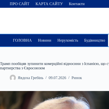
Перейти
ПРО САЙТ
КАРТА САЙТУ
Контакти
до
вмісту
ГОЛОВНА
Новини
Нерухомість
Будівництво
Трамп пообіцяв зупинити комерційні відносини з Іспанією, що 
партнерства з Євросоюзом
Явдоха Гребінь
09.07.2026
Ринок