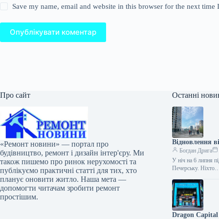
Save my name, email and website in this browser for the next time
Опублікувати коментар
Про сайт
Останні нови
Відновлення ві
«Ремонт новини» — портал про
Богдан Дрига
будівництво, ремонт і дизайн інтер'єру. Ми
У ніч на 6 липня п
також пишемо про ринок нерухомості та
Печерську. Ніхто
публікуємо практичні статті для тих, хто
планує оновити житло. Наша мета —
допомогти читачам зробити ремонт
простішим.
Dragon Capita