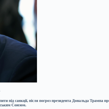
s
ти під санкції, після погроз президента
Дональда Трампа прип
йським Союзом.