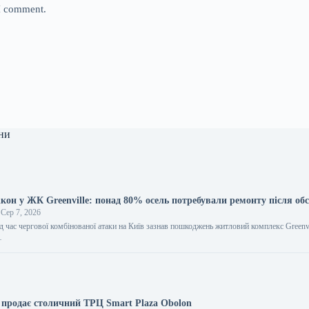
 I comment.
ни
кон у ЖК Greenville: понад 80% осель потребували ремонту після об
Сер 7, 2026
ід час чергової комбінованої атаки на Київ зазнав пошкоджень житловий комплекс Greenvi
…
l продає столичний ТРЦ Smart Plaza Obolon