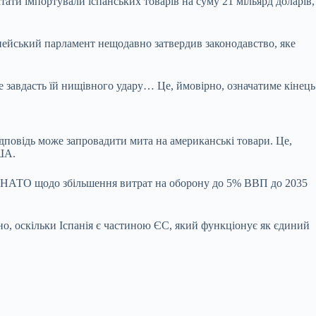
ати імпортували іспанських товарів на суму 21 мільярд доларів,
опейський парламент нещодавно затвердив законодавство, яке
е завдасть їй нищівного удару… Це, ймовірно, означатиме кінець
дповідь може запровадити мита на американські товари. Це,
ША.
гу НАТО щодо збільшення витрат на оборону до 5% ВВП до 2035
но, оскільки Іспанія є частиною ЄС, який функціонує як єдиний