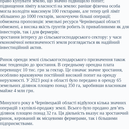
право купувати землю, що значно підвищило попит;
підвищення ліміту власності на землю: раніше фізична особа
могла володіти максимум 100 гектарами, але тепер цей ліміт
збільшено до 1000 гектарів, заохочуючи більші операції;
обмежена пропозиція: земельні ресурси Чернівецької області
обмежені, а висока якість ґрунтів робить їх привабливими як для
інвесторів, так і для фермерів;
зростання інтересу до сільськогосподарського сектору: у часи
економічної невизначеності земля розглядається як надійний
інвестиційний актив.
Ринок оренди землі сільськогосподарського призначення також
має тенденцію до зростання. В середньому орендна плата
перевищує 10 тис. грн за гектар. Це означає значне зростання,
особливо враховуючи постійний високий попит на оренду
нерухомості. У 2023 році в області було передано в оренду 65
земельних ділянок площею понад 350 га, заробивши власникам
майже 4 млн грн.
Минулого року в Чернівецькій області відбулося кілька значних
операцій з купівлі-продажу землі. Всього було продано дев’ять
ділянок площею понад 32 га. Ця діяльність вказує на зростаючий
ринок, керований як місцевими фермерами, так і більшими
підприємствами.