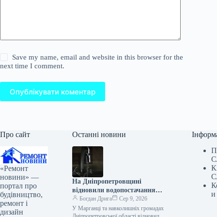
Save my name, email and website in this browser for the
next time I comment.
Опублікувати коментар
Про сайт
Останні новини
Інформ
П
С
К
«Ремонт
С
новини» —
На Дніпропетровщині
К
портал про
відновили водопостачання
и
будівництво,
після тривалої аварії
Богдан Дрига
Сер 9, 2026
ремонт і
У Марганці та навколишніх громадах
дизайн
Дніпропетровської області відновили