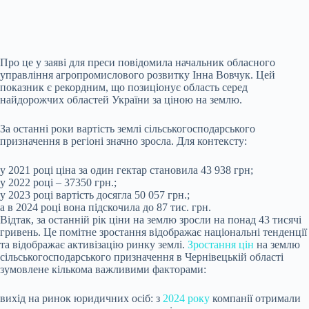
Про це у заяві для преси повідомила начальник обласного
управління агропромислового розвитку Інна Вовчук. Цей
показник є рекордним, що позиціонує область серед
найдорожчих областей України за ціною на землю.
За останні роки вартість землі сільськогосподарського
призначення в регіоні значно зросла. Для контексту:
у 2021 році ціна за один гектар становила 43 938 грн;
у 2022 році – 37350 грн.;
у 2023 році вартість досягла 50 057 грн.;
а в 2024 році вона підскочила до 87 тис. грн.
Відтак, за останній рік ціни на землю зросли на понад 43 тисячі
гривень. Це помітне зростання відображає національні тенденції
та відображає активізацію ринку землі.
Зростання цін
на землю
сільськогосподарського призначення в Чернівецькій області
зумовлене кількома важливими факторами:
вихід на ринок юридичних осіб: з
2024 року
компанії отримали