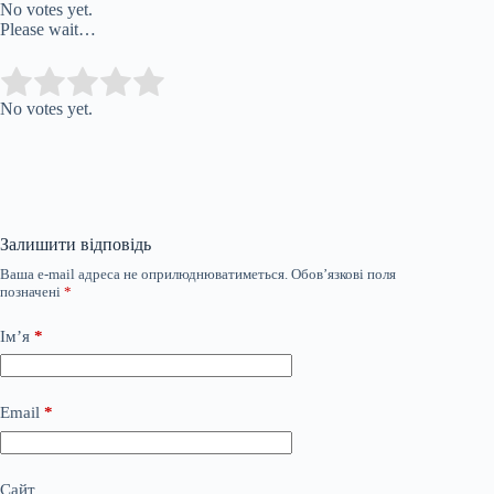
No votes yet.
Please wait…
Submit Rating
Rate this item:
No votes yet.
Залишити відповідь
Ваша e-mail адреса не оприлюднюватиметься.
Обов’язкові поля
позначені
*
Ім’я
*
Email
*
Сайт