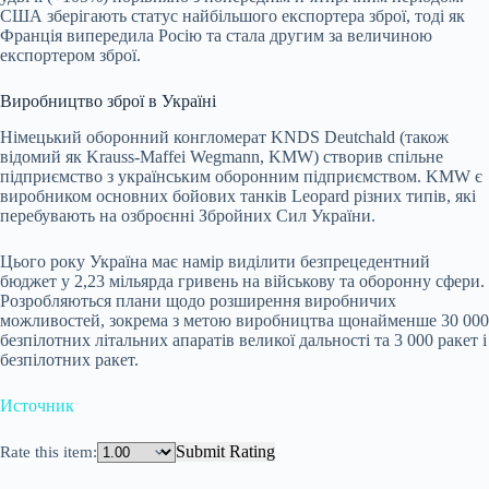
США зберігають статус найбільшого експортера зброї, тоді як
Франція випередила Росію та стала другим за величиною
експортером зброї.
Виробництво зброї в Україні
Німецький оборонний конгломерат KNDS Deutchald (також
відомий як Krauss-Maffei Wegmann, KMW) створив спільне
підприємство з українським оборонним підприємством. KMW є
виробником основних бойових танків Leopard різних типів, які
перебувають на озброєнні Збройних Сил України.
Цього року Україна має намір виділити безпрецедентний
бюджет у 2,23 мільярда гривень на військову та оборонну сфери.
Розробляються плани щодо розширення виробничих
можливостей, зокрема з метою виробництва щонайменше 30 000
безпілотних літальних апаратів великої дальності та 3 000 ракет і
безпілотних ракет.
Источник
Submit Rating
Rate this item: