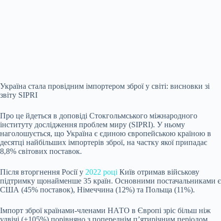
Україна стала провідним імпортером зброї у світі: висновки зі
звіту SIPRI
Про це йдеться в доповіді Стокгольмського міжнародного
інституту дослідження проблем миру (SIPRI). У ньому
наголошується, що Україна є єдиною європейською країною в
десятці найбільших імпортерів зброї, на частку якої припадає
8,8% світових поставок.
Після вторгнення Росії у
2022 році
Київ отримав військову
підтримку щонайменше 35 країн. Основними постачальниками є
США (45% поставок), Німеччина (12%) та Польща (11%).
Імпорт зброї країнами-членами НАТО в Європі зріс більш ніж
удвічі (+105%) порівняно з попереднім п’ятирічним періодом.