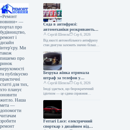
«Ремонт
новини» —
Сода в антифризі:
портал про
автомеханіки розкривають
будівництво,
секрет гаражних хитрощів
Сергій Шепель
Сер 6, 2026
ремонт і
Від якості автомобільного антифризу
дизайн
стан двигуна залежить значно більше,
інтер'єру. Ми
ніж ми звикли думати — і це
також
стосується як лютих зимових…
пишемо про
ринок
нерухомості
Безрука жінка отримала
та публікуємо
штраф за телефон у
практичні
неіснуючій руці
Сергій Шепель
Сер 6, 2026
статті для тих,
Іноді здається, що бюрократичний
хто планує
ідіотизм — це єдина справжня
оновити
універсальна мова людства. Штат
житло. Наша
Флорида. Місце, де сонце світить так
мета —
яскраво,…
допомогти
читачам
зробити
Ferrari Luce: електричний
ремонт
спорткар з дизайном від